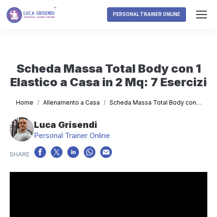
PERSONAL TRAINER ONLINE
Scheda Massa Total Body con 1
Elastico a Casa in 2 Mq: 7 Esercizi
Tu sei qui:
Home
Allenamento a Casa
Scheda Massa Total Body con…
Luca Grisendi
Personal Trainer Online