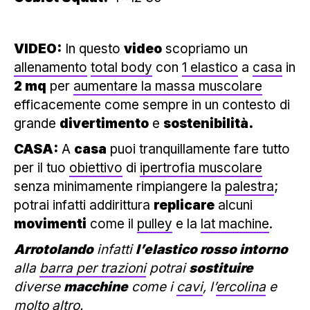
VIDEO:
In questo
video
scopriamo un
allenamento
total body
con
1 elastico
a
casa
in
2 mq
per
aumentare la massa muscolare
efficacemente come sempre in un contesto di
grande
divertimento
e
sostenibilità.
CASA:
A
casa
puoi tranquillamente fare tutto
per il tuo
obiettivo
di
ipertrofia muscolare
senza minimamente rimpiangere la
palestra
;
potrai infatti addirittura
replicare
alcuni
movimenti
come il
pulley
e la
lat machine
.
Arrotolando
infatti
l’elastico rosso intorno
alla
barra per trazioni
potrai
sostituire
diverse
macchine
come i
cavi
, l’
ercolina
e
molto altro.