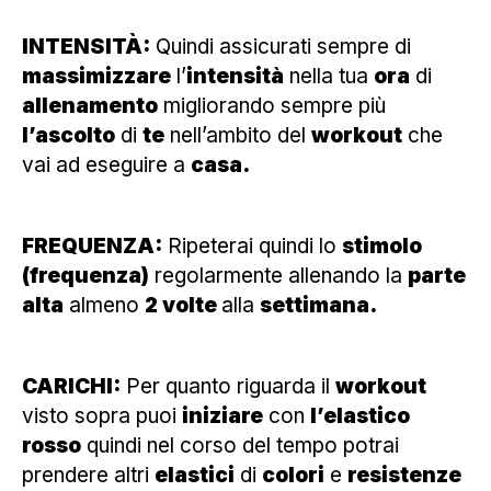
INTENSITÀ:
Quindi assicurati sempre di
massimizzare
l’
intensità
nella tua
ora
di
allenamento
migliorando sempre più
l’ascolto
di
te
nell’ambito del
workout
che
vai ad eseguire a
casa.
FREQUENZA:
Ripeterai quindi lo
stimolo
(frequenza)
regolarmente allenando la
parte
alta
almeno
2 volte
alla
settimana.
CARICHI:
Per quanto riguarda il
workout
visto sopra puoi
iniziare
con
l’elastico
rosso
quindi nel corso del tempo potrai
prendere altri
elastici
di
colori
e
resistenze