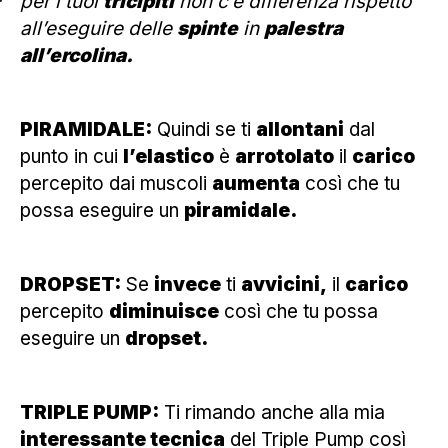
per i tuoi
tricipiti
non c’è differenza rispetto
all’eseguire delle
spinte
in
palestra
all’ercolina.
PIRAMIDALE:
Quindi se ti
allontani
dal
punto in cui
l’elastico
è
arrotolato
il
carico
percepito dai muscoli
aumenta
così che tu
possa eseguire un
piramidale.
DROPSET:
Se
invece
ti
avvicini,
il
carico
percepito
diminuisce
così che tu possa
eseguire un
dropset.
TRIPLE PUMP:
Ti rimando anche alla mia
interessante tecnica
del
Triple Pump
così