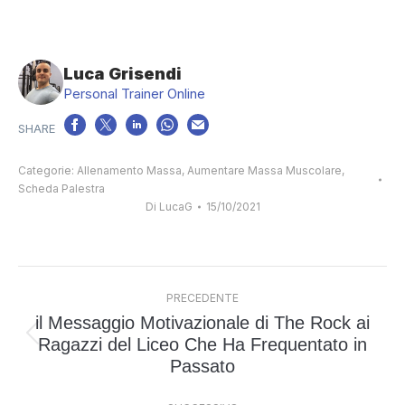
Luca Grisendi
Personal Trainer Online
Categorie:
Allenamento Massa
,
Aumentare Massa Muscolare
,
Scheda Palestra
Di
LucaG
15/10/2021
Naviga
PRECEDENTE
tra
il Messaggio Motivazionale di The Rock ai
i
Ragazzi del Liceo Che Ha Frequentato in
Post
post
Passato
precedente: