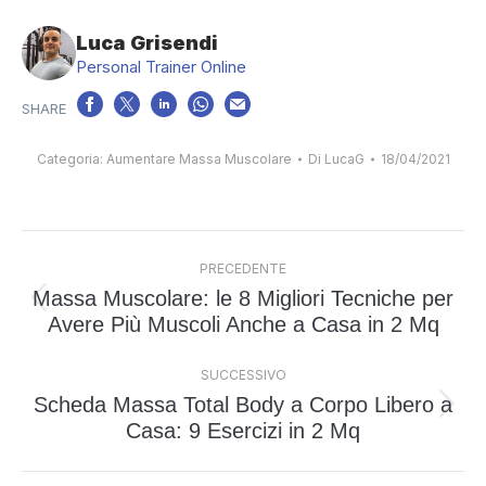
Luca Grisendi
Personal Trainer Online
Categoria:
Aumentare Massa Muscolare
Di
LucaG
18/04/2021
Naviga
PRECEDENTE
tra
Massa Muscolare: le 8 Migliori Tecniche per
i
Post
Avere Più Muscoli Anche a Casa in 2 Mq
post
precedente:
SUCCESSIVO
Scheda Massa Total Body a Corpo Libero a
Prossimo
Casa: 9 Esercizi in 2 Mq
post: