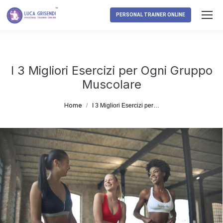
PERSONAL TRAINER ONLINE
I 3 Migliori Esercizi per Ogni Gruppo
Muscolare
Tu sei qui:
Home
I 3 Migliori Esercizi per…