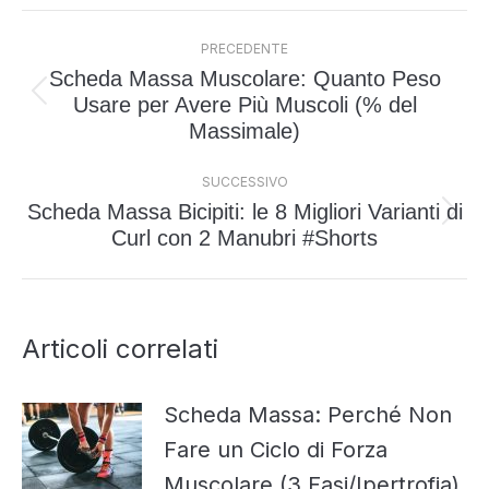
Naviga
PRECEDENTE
tra
Scheda Massa Muscolare: Quanto Peso
i
Usare per Avere Più Muscoli (% del
Post
post
Massimale)
precedente:
SUCCESSIVO
Scheda Massa Bicipiti: le 8 Migliori Varianti di
Prossimo
Curl con 2 Manubri #Shorts
post:
Articoli correlati
Scheda Massa: Perché Non
Fare un Ciclo di Forza
Muscolare (3 Fasi/Ipertrofia)