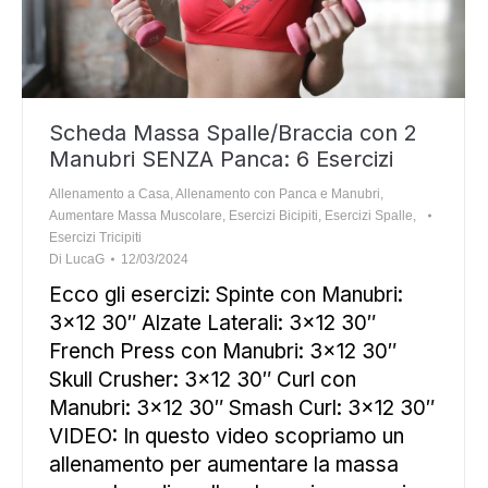
Scheda Massa Spalle/Braccia con 2
Manubri SENZA Panca: 6 Esercizi
Allenamento a Casa
,
Allenamento con Panca e Manubri
,
Aumentare Massa Muscolare
,
Esercizi Bicipiti
,
Esercizi Spalle
,
Esercizi Tricipiti
Di
LucaG
12/03/2024
Ecco gli esercizi: Spinte con Manubri:
3×12 30″ Alzate Laterali: 3×12 30″
French Press con Manubri: 3×12 30″
Skull Crusher: 3×12 30″ Curl con
Manubri: 3×12 30″ Smash Curl: 3×12 30″
VIDEO: In questo video scopriamo un
allenamento per aumentare la massa