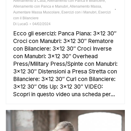
Allenamento a Casa
,
Allenamento con Panca e Bilanciere
,
Allenamento con Panca e Manubri
,
Allenamento Massa
,
Aumentare Massa Muscolare
,
Esercizi con i Manubri
,
Esercizi
con il Bilanciere
Di
LucaG
04/02/2024
Ecco gli esercizi: Panca Piana: 3×12 30″
Croci con Manubri: 3×12 30″ Rematore
con Bilanciere: 3×12 30″ Croci Inverse
con Manubri: 3×12 30″ Overhead
Press/Military Press/Spinte con Manubri:
3×12 30″ Distensioni a Presa Stretta con
Bilanciere: 3×12 30″ Curl con Bilanciere:
3×12 30″ Otis Up: 3×12 30″ VIDEO:
Scopri in questo video una scheda per…