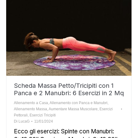
Scheda Massa Petto/Tricipiti con 1
Panca e 2 Manubri: 6 Esercizi in 2 Mq
Allenamento a Casa
,
Allenamento con Panca e Manubri
,
Allenamento Massa
,
Aumentare Massa Muscolare
,
Esercizi
Pettorali
,
Esercizi Tricipiti
Di
LucaG
11/01/2024
Ecco gli esercizi: Spinte con Manubri: