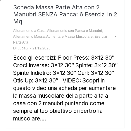
Scheda Massa Parte Alta con 2
Manubri SENZA Panca: 6 Esercizi in 2
Mq
Allenamento a Casa
,
Allenamento con Panca e Manubri
,
Allenamento Massa
,
Aumentare Massa Muscolare
,
Esercizi
Parte Alta
Di
LucaG
21/12/2023
Ecco gli esercizi: Floor Press: 3×12 30″
Croci Inverse: 3×12 30″ Spinte: 3×12 30″
Spinte Indietro: 3×12 30″ Curl: 3×12 30″
Otis Up: 3×12 30″ VIDEO: Scopri in
questo video una scheda per aumentare
la massa muscolare della parte alta a
casa con 2 manubri puntando come
sempre al tuo obiettivo di ipertrofia
muscolare.…