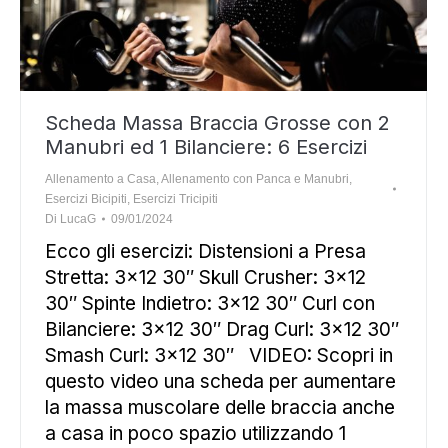
Scheda Massa Braccia Grosse con 2
Manubri ed 1 Bilanciere: 6 Esercizi
Allenamento a Casa
,
Allenamento con Panca e Manubri
,
Esercizi Bicipiti
,
Esercizi Tricipiti
Di
LucaG
09/01/2024
Ecco gli esercizi: Distensioni a Presa
Stretta: 3×12 30″ Skull Crusher: 3×12
30″ Spinte Indietro: 3×12 30″ Curl con
Bilanciere: 3×12 30″ Drag Curl: 3×12 30″
Smash Curl: 3×12 30″ VIDEO: Scopri in
questo video una scheda per aumentare
la massa muscolare delle braccia anche
a casa in poco spazio utilizzando 1