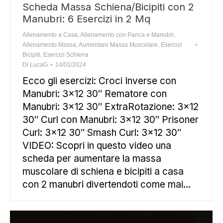
Scheda Massa Schiena/Bicipiti con 2
Manubri: 6 Esercizi in 2 Mq
Allenamento a Casa
,
Allenamento con Panca e Manubri
,
Allenamento Massa
,
Aumentare Massa Muscolare
,
Esercizi
Bicipiti
,
Esercizi Schiena
Di
LucaG
14/01/2024
Ecco gli esercizi: Croci Inverse con
Manubri: 3×12 30″ Rematore con
Manubri: 3×12 30″ ExtraRotazione: 3×12
30″ Curl con Manubri: 3×12 30″ Prisoner
Curl: 3×12 30″ Smash Curl: 3×12 30″
VIDEO: Scopri in questo video una
scheda per aumentare la massa
muscolare di schiena e bicipiti a casa
con 2 manubri divertendoti come mai…