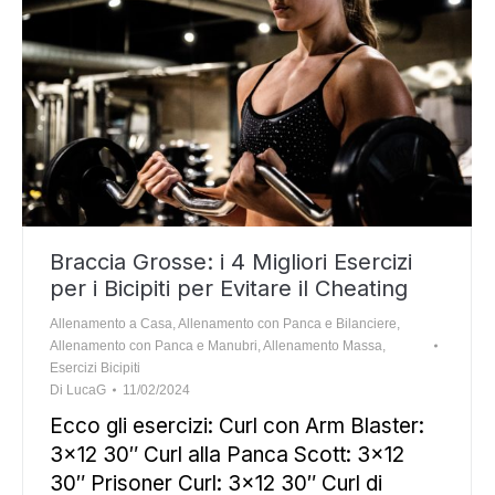
Braccia Grosse: i 4 Migliori Esercizi
per i Bicipiti per Evitare il Cheating
Allenamento a Casa
,
Allenamento con Panca e Bilanciere
,
Allenamento con Panca e Manubri
,
Allenamento Massa
,
Esercizi Bicipiti
Di
LucaG
11/02/2024
Ecco gli esercizi: Curl con Arm Blaster:
3×12 30″ Curl alla Panca Scott: 3×12
30″ Prisoner Curl: 3×12 30″ Curl di