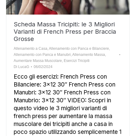
Scheda Massa Tricipiti: le 3 Migliori
Varianti di French Press per Braccia
Grosse
Allenamento a Casa
,
Allenamento con Panca e Bilanciere
,
Allenamento con Panca e Manubri
,
Allenamento Massa
,
Aumentare Massa Muscolare
,
Esercizi Tricipiti
Di
LucaG
06/02/2024
Ecco gli esercizi: French Press con
Bilanciere: 3×12 30″ French Press con
Manubri: 3×12 30″ French Press con
Manubrio: 3×12 30″ VIDEO: Scopri in
questo video le 3 migliori varianti di
french press per aumentare la massa
muscolare dei tricipiti anche a casa in
poco spazio utilizzando semplicemente 1