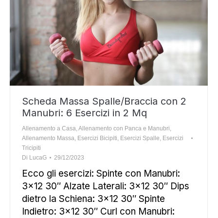
Scheda Massa Spalle/Braccia con 2
Manubri: 6 Esercizi in 2 Mq
Allenamento a Casa
,
Allenamento con Panca e Manubri
,
Allenamento Massa
,
Esercizi Bicipiti
,
Esercizi Spalle
,
Esercizi
Tricipiti
Di
LucaG
29/12/2023
Ecco gli esercizi: Spinte con Manubri:
3×12 30″ Alzate Laterali: 3×12 30″ Dips
dietro la Schiena: 3×12 30″ Spinte
Indietro: 3×12 30″ Curl con Manubri: