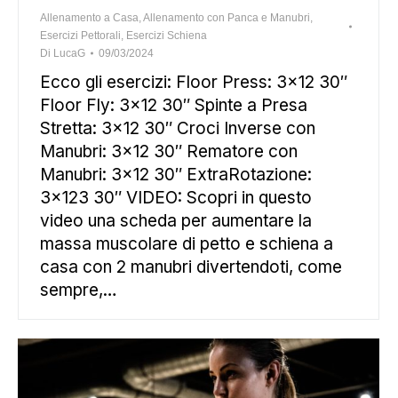
Allenamento a Casa
,
Allenamento con Panca e Manubri
,
Esercizi Pettorali
,
Esercizi Schiena
Di
LucaG
09/03/2024
Ecco gli esercizi: Floor Press: 3×12 30″
Floor Fly: 3×12 30″ Spinte a Presa
Stretta: 3×12 30″ Croci Inverse con
Manubri: 3×12 30″ Rematore con
Manubri: 3×12 30″ ExtraRotazione:
3×123 30″ VIDEO: Scopri in questo
video una scheda per aumentare la
massa muscolare di petto e schiena a
casa con 2 manubri divertendoti, come
sempre,…