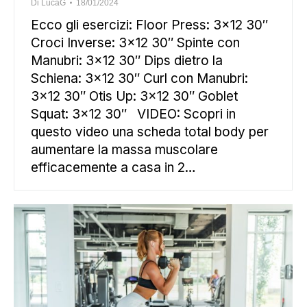
Di
LucaG
18/01/2024
Ecco gli esercizi: Floor Press: 3×12 30″
Croci Inverse: 3×12 30″ Spinte con
Manubri: 3×12 30″ Dips dietro la
Schiena: 3×12 30″ Curl con Manubri:
3×12 30″ Otis Up: 3×12 30″ Goblet
Squat: 3×12 30″ VIDEO: Scopri in
questo video una scheda total body per
aumentare la massa muscolare
efficacemente a casa in 2…