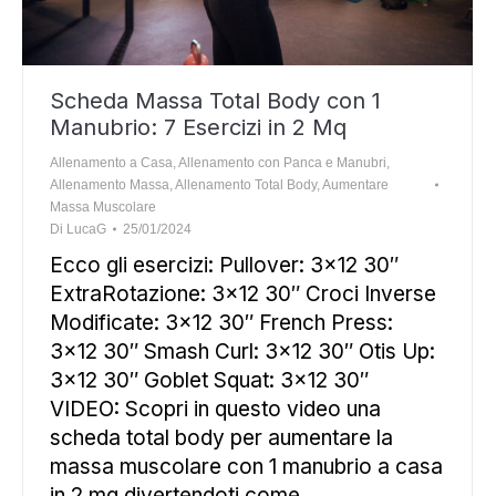
Scheda Massa Total Body con 1
Manubrio: 7 Esercizi in 2 Mq
Allenamento a Casa
,
Allenamento con Panca e Manubri
,
Allenamento Massa
,
Allenamento Total Body
,
Aumentare
Massa Muscolare
Di
LucaG
25/01/2024
Ecco gli esercizi: Pullover: 3×12 30″
ExtraRotazione: 3×12 30″ Croci Inverse
Modificate: 3×12 30″ French Press:
3×12 30″ Smash Curl: 3×12 30″ Otis Up:
3×12 30″ Goblet Squat: 3×12 30″
VIDEO: Scopri in questo video una
scheda total body per aumentare la
massa muscolare con 1 manubrio a casa
in 2 mq divertendoti come…