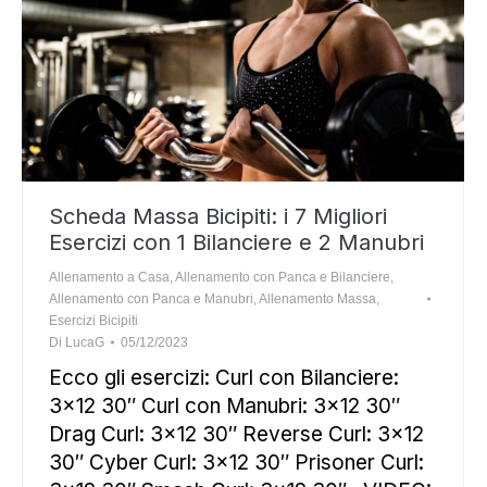
Scheda Massa Bicipiti: i 7 Migliori
Esercizi con 1 Bilanciere e 2 Manubri
Allenamento a Casa
,
Allenamento con Panca e Bilanciere
,
Allenamento con Panca e Manubri
,
Allenamento Massa
,
Esercizi Bicipiti
Di
LucaG
05/12/2023
Ecco gli esercizi: Curl con Bilanciere:
3×12 30″ Curl con Manubri: 3×12 30″
Drag Curl: 3×12 30″ Reverse Curl: 3×12
30″ Cyber Curl: 3×12 30″ Prisoner Curl: