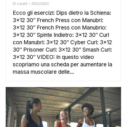
Di
LucaG
26/11/2023
Ecco gli esercizi: Dips dietro la Schiena:
3×12 30″ French Press con Manubri:
3×12 30″ French Press con Manubrio:
3×12 30″ Spinte Indietro: 3×12 30″ Curl
con Manubri: 3×12 30″ Cyber Curl: 3×12
30″ Prisoner Curl: 3×12 30″ Smash Curl:
3×12 30″ VIDEO: In questo video
scopriamo una scheda per aumentare la
massa muscolare delle…