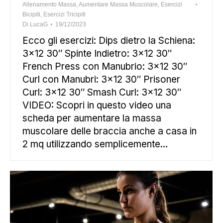
Allenamento Massa
,
Aumentare Massa Muscolare
,
Esercizi
Bicipiti
,
Esercizi Tricipiti
Di
LucaG
19/12/2023
Ecco gli esercizi: Dips dietro la Schiena:
3×12 30″ Spinte Indietro: 3×12 30″
French Press con Manubrio: 3×12 30″
Curl con Manubri: 3×12 30″ Prisoner
Curl: 3×12 30″ Smash Curl: 3×12 30″
VIDEO: Scopri in questo video una
scheda per aumentare la massa
muscolare delle braccia anche a casa in
2 mq utilizzando semplicemente…