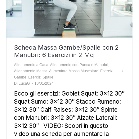
Scheda Massa Gambe/Spalle con 2
Manubri: 6 Esercizi in 2 Mq
Allenamento a Casa
,
Allenamento con Panca e Manubri
,
Allenamento Massa
,
Aumentare Massa Muscolare
,
Esercizi
Gambe
,
Esercizi Spalle
Di
LucaG
16/01/2024
Ecco gli esercizi: Goblet Squat: 3×12 30″
Squat Sumo: 3×12 30″ Stacco Rumeno:
3×12 30″ Calf Raises: 3×12 30″ Spinte
con Manubri: 3×12 30″ Alzate Laterali:
3×12 30″ VIDEO: Scopri in questo
video una scheda per aumentare la