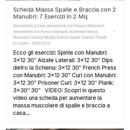
Scheda Massa Spalle e Braccia con 2
Manubri: 7 Esercizi in 2 Mq
Allenamento a Casa
,
Allenamento con Panca e Bilanciere
,
Allenamento con Panca e Manubri
,
Aumentare Massa
Muscolare
,
Esercizi Bicipiti
,
Esercizi Spalle
,
Esercizi Tricipiti
Di
LucaG
28/11/2023
Ecco gli esercizi: Spinte con Manubri:
3×12 30″ Alzate Laterali: 3×12 30″ Dips
dietro la Schiena: 3×12 30″ French Press
con Manubri: 3×12 30″ Curl con Manubri:
3×12 30″ Prisoner Curl: 3×12 30″ Plank:
3×30″ 30″ VIDEO: Scopri in questo
video una scheda per aumentare la
massa muscolare di spalle e braccia a
casa…