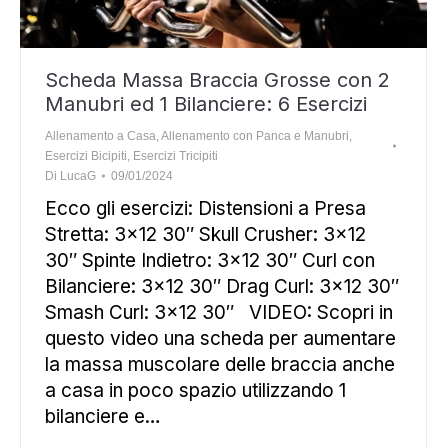
Scheda Massa Braccia Grosse con 2
Manubri ed 1 Bilanciere: 6 Esercizi
Allenamento a Casa
,
Allenamento con Panca e Manubri
,
Esercizi Bicipiti
,
Esercizi Tricipiti
Di
LucaG
09/01/2024
Ecco gli esercizi: Distensioni a Presa
Stretta: 3×12 30″ Skull Crusher: 3×12
30″ Spinte Indietro: 3×12 30″ Curl con
Bilanciere: 3×12 30″ Drag Curl: 3×12 30″
Smash Curl: 3×12 30″ VIDEO: Scopri in
questo video una scheda per aumentare
la massa muscolare delle braccia anche
a casa in poco spazio utilizzando 1
bilanciere e…