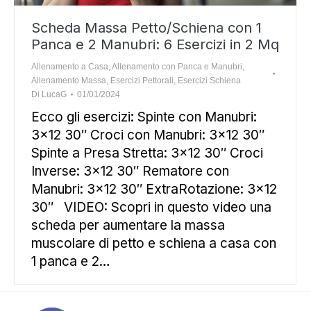
Scheda Massa Petto/Schiena con 1
Panca e 2 Manubri: 6 Esercizi in 2 Mq
Allenamento a Casa
,
Allenamento con Panca e Manubri
,
Allenamento Massa
,
Esercizi Pettorali
,
Esercizi Schiena
Di
LucaG
01/01/2024
Ecco gli esercizi: Spinte con Manubri:
3×12 30″ Croci con Manubri: 3×12 30″
Spinte a Presa Stretta: 3×12 30″ Croci
Inverse: 3×12 30″ Rematore con
Manubri: 3×12 30″ ExtraRotazione: 3×12
30″ VIDEO: Scopri in questo video una
scheda per aumentare la massa
muscolare di petto e schiena a casa con
1 panca e 2…