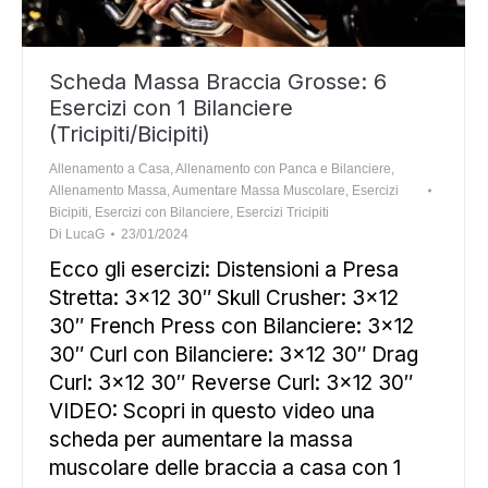
Scheda Massa Braccia Grosse: 6
Esercizi con 1 Bilanciere
(Tricipiti/Bicipiti)
Allenamento a Casa
,
Allenamento con Panca e Bilanciere
,
Allenamento Massa
,
Aumentare Massa Muscolare
,
Esercizi
Bicipiti
,
Esercizi con Bilanciere
,
Esercizi Tricipiti
Di
LucaG
23/01/2024
Ecco gli esercizi: Distensioni a Presa
Stretta: 3×12 30″ Skull Crusher: 3×12
30″ French Press con Bilanciere: 3×12
30″ Curl con Bilanciere: 3×12 30″ Drag
Curl: 3×12 30″ Reverse Curl: 3×12 30″
VIDEO: Scopri in questo video una
scheda per aumentare la massa
muscolare delle braccia a casa con 1