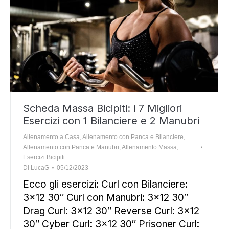
Scheda Massa Bicipiti: i 7 Migliori
Esercizi con 1 Bilanciere e 2 Manubri
Allenamento a Casa
,
Allenamento con Panca e Bilanciere
,
Allenamento con Panca e Manubri
,
Allenamento Massa
,
Esercizi Bicipiti
Di
LucaG
05/12/2023
Ecco gli esercizi: Curl con Bilanciere:
3×12 30″ Curl con Manubri: 3×12 30″
Drag Curl: 3×12 30″ Reverse Curl: 3×12
30″ Cyber Curl: 3×12 30″ Prisoner Curl: