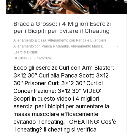
Braccia Grosse: i 4 Migliori Esercizi
per i Bicipiti per Evitare il Cheating
Allenamento a Casa
,
Allenamento con Panca e Bilanciere
,
Allenamento con Panca e Manubri
,
Allenamento Massa
,
Esercizi Bicipiti
Di
LucaG
11/02/2024
Ecco gli esercizi: Curl con Arm Blaster:
3×12 30″ Curl alla Panca Scott: 3×12
30″ Prisoner Curl: 3×12 30″ Curl di
Concentrazione: 3×12 30″ VIDEO:
Scopri in questo video i 4 migliori
esercizi per i bicipiti per aumentare la
massa muscolare efficacemente
evitando il cheating. CHEATING: Cos’è
il cheating? Il cheating si verifica