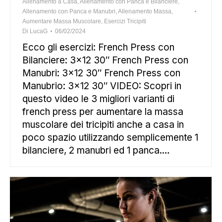
Allenamento a Casa
,
Allenamento con Panca e Bilanciere
,
Allenamento con Panca e Manubri
,
Allenamento Massa
,
Aumentare Massa Muscolare
,
Esercizi Tricipiti
Di
LucaG
06/02/2024
Ecco gli esercizi: French Press con
Bilanciere: 3×12 30″ French Press con
Manubri: 3×12 30″ French Press con
Manubrio: 3×12 30″ VIDEO: Scopri in
questo video le 3 migliori varianti di
french press per aumentare la massa
muscolare dei tricipiti anche a casa in
poco spazio utilizzando semplicemente 1
bilanciere, 2 manubri ed 1 panca.…