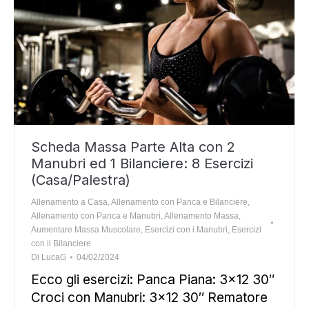
Scheda Massa Parte Alta con 2
Manubri ed 1 Bilanciere: 8 Esercizi
(Casa/Palestra)
Allenamento a Casa
,
Allenamento con Panca e Bilanciere
,
Allenamento con Panca e Manubri
,
Allenamento Massa
,
Aumentare Massa Muscolare
,
Esercizi con i Manubri
,
Esercizi
con il Bilanciere
Di
LucaG
04/02/2024
Ecco gli esercizi: Panca Piana: 3×12 30″
Croci con Manubri: 3×12 30″ Rematore