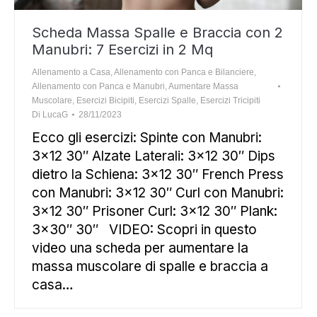
Scheda Massa Spalle e Braccia con 2
Manubri: 7 Esercizi in 2 Mq
Allenamento a Casa
,
Allenamento con Panca e Bilanciere
,
Allenamento con Panca e Manubri
,
Aumentare Massa
Muscolare
,
Esercizi Bicipiti
,
Esercizi Spalle
,
Esercizi Tricipiti
Di
LucaG
28/11/2023
Ecco gli esercizi: Spinte con Manubri:
3×12 30″ Alzate Laterali: 3×12 30″ Dips
dietro la Schiena: 3×12 30″ French Press
con Manubri: 3×12 30″ Curl con Manubri:
3×12 30″ Prisoner Curl: 3×12 30″ Plank:
3×30″ 30″ VIDEO: Scopri in questo
video una scheda per aumentare la
massa muscolare di spalle e braccia a
casa…