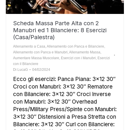
Scheda Massa Parte Alta con 2
Manubri ed 1 Bilanciere: 8 Esercizi
(Casa/Palestra)
Allenamento a Casa
,
Allenamento con Panca e Bilanciere
,
Allenamento con Panca e Manubri
,
Allenamento Massa
,
Aumentare Massa Muscolare
,
Esercizi con i Manubri
,
Esercizi
con il Bilanciere
Di
LucaG
04/02/2024
Ecco gli esercizi: Panca Piana: 3×12 30″
Croci con Manubri: 3×12 30″ Rematore
con Bilanciere: 3×12 30″ Croci Inverse
con Manubri: 3×12 30″ Overhead
Press/Military Press/Spinte con Manubri:
3×12 30″ Distensioni a Presa Stretta con
Bilanciere: 3×12 30″ Curl con Bilanciere: