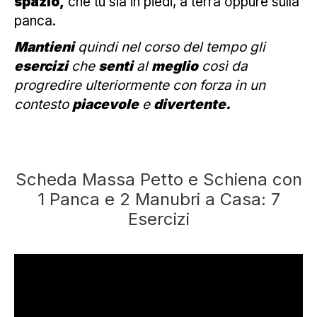
spazio,
che tu sia in piedi, a terra oppure sulla
panca.
Mantieni
quindi nel corso del tempo gli
esercizi
che
senti
al
meglio
così da
progredire ulteriormente con forza in un
contesto
piacevole
e
divertente.
Scheda Massa Petto e Schiena con
1 Panca e 2 Manubri a Casa: 7
Esercizi