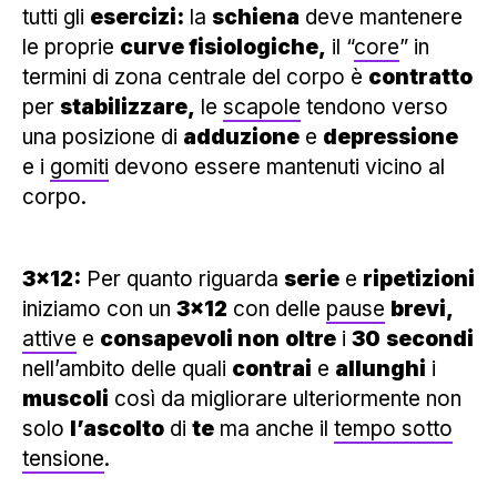
tutti gli
esercizi:
la
schiena
deve mantenere
le proprie
curve fisiologiche,
il “
core
” in
termini di zona centrale del corpo è
contratto
per
stabilizzare,
le
scapole
tendono verso
una posizione di
adduzione
e
depressione
e i
gomiti
devono essere mantenuti vicino al
corpo.
3×12:
Per quanto riguarda
serie
e
ripetizioni
iniziamo con un
3×12
con delle
pause
brevi,
attive
e
consapevoli non
oltre
i
30
secondi
nell’ambito delle quali
contrai
e
allunghi
i
muscoli
così da migliorare ulteriormente non
solo
l’ascolto
di
te
ma anche il
tempo sotto
tensione
.