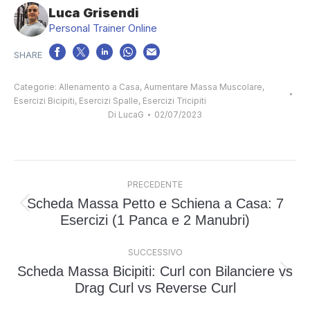
Luca Grisendi
Personal Trainer Online
Categorie:
Allenamento a Casa
,
Aumentare Massa Muscolare
,
Esercizi Bicipiti
,
Esercizi Spalle
,
Esercizi Tricipiti
Di
LucaG
02/07/2023
Naviga
PRECEDENTE
tra
Scheda Massa Petto e Schiena a Casa: 7
i
Post
Esercizi (1 Panca e 2 Manubri)
post
precedente:
SUCCESSIVO
Scheda Massa Bicipiti: Curl con Bilanciere vs
Prossimo
Drag Curl vs Reverse Curl
post: