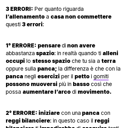
3 ERRORI:
Per quanto riguarda
l’allenamento
a
casa non commettere
questi
3 errori
:
1° ERRORE:
pensare
di
non avere
abbastanza
spazio
: in realtà quando ti
alleni
occupi
lo
stesso spazio
che tu sia a
terra
oppure sulla
panca;
la differenza è che con la
panca
negli
esercizi
per il
petto
i
gomiti
possono
muoversi
più in
basso
così che
possa
aumentare l’arco
di
movimento.
2° ERRORE:
iniziare
con una
panca
con
reggi bilanciere
: in questo caso il
reggi