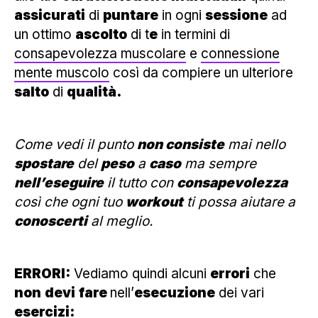
assicurati
di
puntare
in ogni
sessione
ad
un ottimo
ascolto
di t
e
in termini di
consapevolezza muscolare
e
connessione
mente muscolo
così da compiere un ulteriore
salto
di
qualità.
Come vedi il punto
non consiste
mai nello
spostare
del
peso
a
caso
ma sempre
nell’eseguire
il tutto con
consapevolezza
così che ogni tuo
workout
ti possa aiutare a
conoscerti
al meglio.
ERRORI:
Vediamo quindi alcuni
errori
che
non
devi
fare
nell’
esecuzione
dei vari
esercizi: