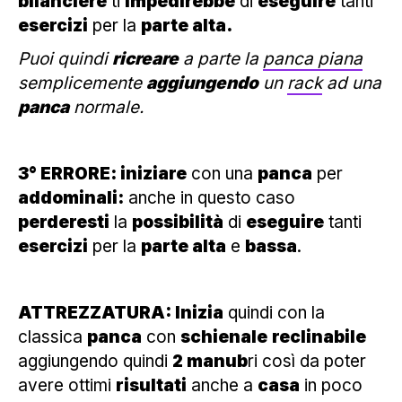
bilanciere
ti
impedirebbe
di
eseguire
tanti
esercizi
per la
parte alta.
Puoi quindi
ricreare
a parte la
panca piana
semplicemente
aggiungendo
un
rack
ad una
panca
normale.
3° ERRORE: iniziare
con una
panca
per
addominali:
anche in questo caso
perderesti
la
possibilità
di
eseguire
tanti
esercizi
per la
parte alta
e
bassa
.
ATTREZZATURA: Inizia
quindi con la
classica
panca
con
schienale
reclinabile
aggiungendo quindi
2 manub
ri così da poter
avere ottimi
risultati
anche a
casa
in poco