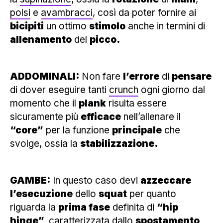
polsi
e
avambracci
, così da poter fornire ai
bicipiti
un ottimo
stimolo
anche in termini di
allenamento
del
picco.
ADDOMINALI:
Non fare
l’errore
di
pensare
di dover eseguire tanti
crunch
ogni giorno dal
momento che il
plank
risulta essere
sicuramente più
efficace
nell’allenare il
“core”
per la funzione
principale
che
svolge, ossia la
stabilizzazione.
GAMBE:
In questo caso devi
azzeccare
l’esecuzione
dello
squat
per quanto
riguarda la
prima fase
definita di
“hip
hinge”,
caratterizzata dallo
spostamento