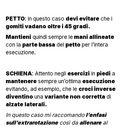
PETTO
: in questo caso
devi evitare
che i
gomiti vadano
oltre i 45 gradi.
Mantieni
quindi sempre le
mani allineate
con la
parte bassa
del
petto
per l’intera
esecuzione.
SCHIENA
: Attento negli
esercizi
in
piedi
a
mantenere
sempre un’ottima
esecuzione
evitando, ad esempio, che le
croci inverse
diventino
una
variante non
corretta
di
alzate
laterali.
In questo caso mi raccomando
l’enfasi
sull’extrarotazione
così da
allenare
al