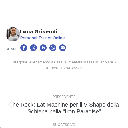
Luca Grisendi
Personal Trainer Online
Categorie:
Allenamento a Casa
,
Aumentare Massa Muscolare
Di
LucaG
28/04/2023
Naviga
PRECEDENTE
tra
The Rock: Lat Machine per il V Shape della
i
Post
Schiena nella “Iron Paradise”
post
precedente:
SUCCESSIVO