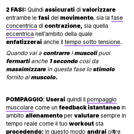
2 FASI:
Quindi
assicurati
di
valorizzare
entrambe le
fasi
del
movimento
, sia la
fase
concentrica
di
contrazione,
sia quella
eccentrica
nell’ambito della quale
enfatizzerai
anche il
tempo sotto tensione
.
Quando vai a
contrarre
i
muscoli
puoi
fermarti
anche
1 secondo
così da
massimizzare
in questa fase lo
stimolo
fornito al
muscolo.
POMPAGGIO
:
Userai
quindi il
pompaggio
muscolare
come un
feedback istantaneo
in
ambito
allenamento
per
valutare
sempre in
tempo reale come il tuo
workout
sta
procedendo;
in questo modo
andrai
ol
t
re