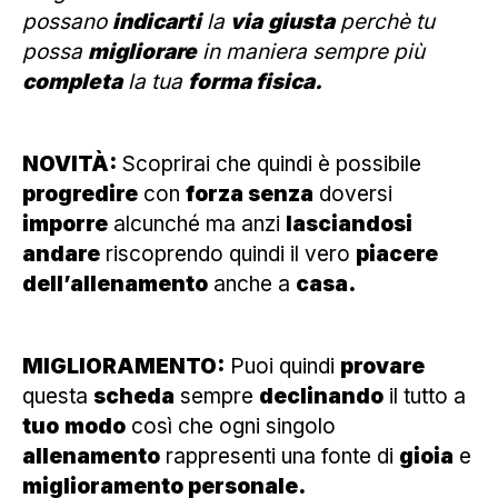
possano
indicarti
la
via
giusta
perchè tu
possa
migliorare
in maniera sempre più
completa
la tua
forma fisica.
NOVITÀ:
Scoprirai che quindi è possibile
progredire
con
forza senza
doversi
imporre
alcunché ma anzi
lasciandosi
andare
riscoprendo quindi il vero
piacere
dell’allenamento
anche a
casa.
MIGLIORAMENTO:
Puoi quindi
provare
questa
scheda
sempre
declinando
il tutto a
tuo
modo
così che ogni singolo
allenamento
rappresenti una fonte di
gioia
e
miglioramento personale.