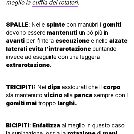
meglio la
cuffia dei rotatori
.
SPALLE
: Nelle
spinte
con manubri i
gomiti
devono essere
mantenuti
un pò più in
avanti
per l’intera
esecuzione
e nelle
alzate
laterali evita l’intrarotazione
puntando
invece ad eseguirle con una leggera
extrarotazione
.
TRICIPITI:
Nei
dips
assicurati che il
corpo
sia mantenuto
vicino
alla
panca
sempre con i
gomiti mai
troppo
larghi.
BICIPITI
:
Enfatizza
al meglio in questo caso
la
supinazione
, ossia la
rotazione
di
mani
,