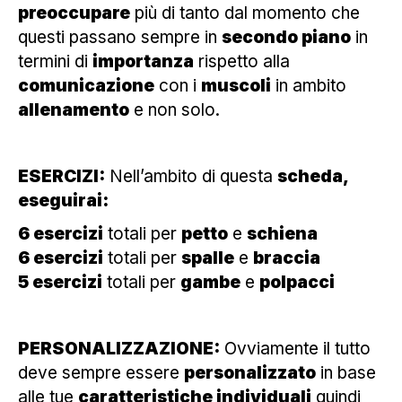
preoccupare
più di tanto dal momento che
questi passano sempre in
secondo piano
in
termini di
importanza
rispetto alla
comunicazione
con i
muscoli
in ambito
allenamento
e non solo.
ESERCIZI:
Nell’ambito di questa
scheda,
eseguirai:
6 esercizi
totali per
petto
e
schiena
6 esercizi
totali per
spalle
e
braccia
5 esercizi
totali per
gambe
e
polpacci
PERSONALIZZAZIONE:
Ovviamente il tutto
deve sempre essere
personalizzato
in base
alle tue
caratteristiche individuali
quindi