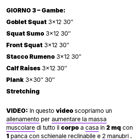
GIORNO 3 – Gambe:
Goblet Squat
3×12 30″
Squat Sumo
3×12 30″
Front Squat
3×12 30″
Stacco Rumeno
3×12 30″
Calf Raises
3×12 30″
Plank
3×30″ 30″
Stretching
VIDEO:
In questo
video
scopriamo un
allenamento
per
aumentare la massa
muscolare
di tutto il
corpo
a
casa
in
2 mq
con
1
panca con schienale reclinabile
e
2 manubri
.