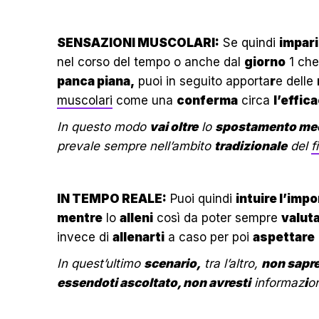
SENSAZIONI MUSCOLARI:
Se quindi
impari
nel corso del tempo o anche dal
giorno
1 che
panca piana,
puoi in seguito apporta
r
e delle
muscolari
come una
conferma
circa
l’effica
In questo modo
vai oltre
lo
spostamento me
prevale sempre nell’ambito
tradizionale
del
f
IN TEMPO REALE:
Puoi quindi
intuire l’imp
mentre
lo
alleni
così da poter sempre
valut
invece di
allenarti
a caso per poi
aspettare
In quest’ultimo
scenario,
tra l’altro,
non sapre
essendoti ascoltato, non avresti
informaz
i
on