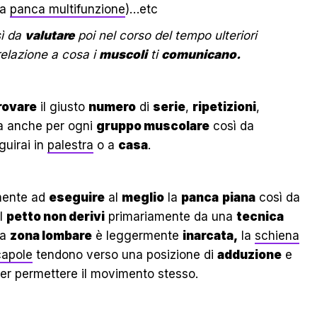
la
panca multifunzione
)…etc
ì da
valutare
poi nel corso del tempo ulteriori
relazione a cosa i
muscoli
ti
comunicano.
rovare
il giusto
numero
di
serie
,
ripetizioni
,
 anche per ogni
gruppo muscolare
così da
uirai in
palestra
o a
casa
.
ente ad
eseguire
al
meglio
la
panca
piana
così da
l
petto non derivi
primariamente da una
tecnica
la
zona lombare
è leggermente
inarcata,
la
schiena
capole
tendono verso una posizione di
adduzione
e
er permettere il movimento stesso.