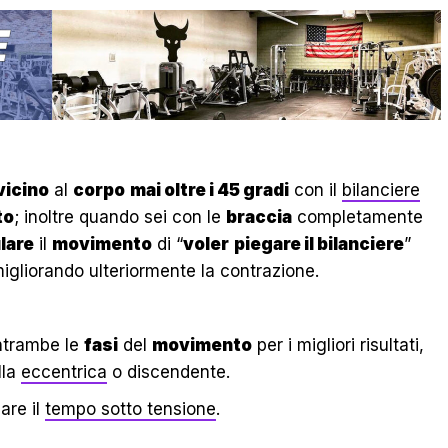
vicino
al
corpo
mai oltre i 45 gradi
con il
bilanciere
to
; inoltre quando sei con le
braccia
completamente
lare
il
movimento
di “
voler
piegare il bilanciere
”
igliorando ulteriormente la contrazione.
ntrambe le
fasi
del
movimento
per i migliori risultati,
lla
eccentrica
o discendente.
are il
tempo sotto tensione
.