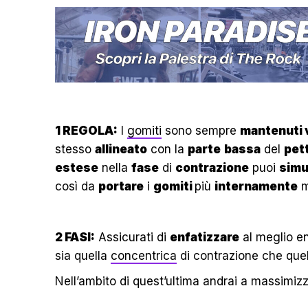
1 REGOLA:
I
gomiti
sono sempre
mantenuti 
stesso
allineato
con la
parte
bassa
del
pet
estese
nella
fase
di
contrazione
puoi
simu
così da
portare
i
gomiti
più
internamente
m
2 FASI:
Assicurati di
enfatizzare
al meglio e
sia quella
concentrica
di contrazione che que
Nell’ambito di quest’ultima andrai a massimizz