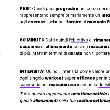
PESI:
Quindi puoi
progredire
nel corso dei 
rappresentano sempre primariamente un
mez
agli
esercizi…etc
per
fornire
al
muscolo l’
60 MINUTI:
Datti quindi l’
obiettivo
di
rimane
sessione
di
allenamento
così da
massimiz
di più infatti in termini di
durata
non ti porter
INTENSITÀ:
Quindi l’
intensità
come valore pr
ogni singolo
workout
super
efficace
per la 
superserie
per
massimizzare
anche la
densi
Tutto questo rappresenta
un’ottima notizia
d
questi
allenamenti
nella tua
routine settima