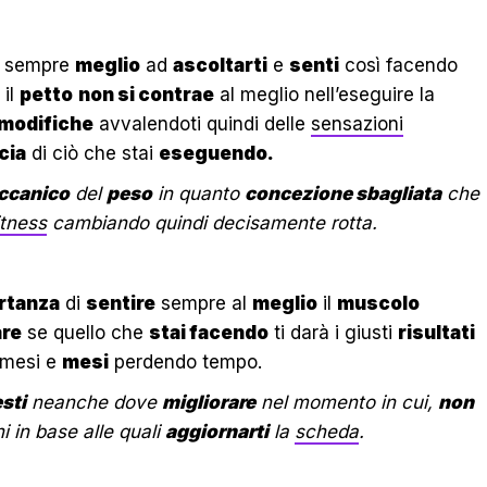
sempre
meglio
ad
ascoltarti
e
senti
così facendo
 il
petto
non si contrae
al meglio nell’eseguire la
modifiche
avvalendoti quindi delle
sensazioni
cia
di ciò che stai
eseguendo.
ccanico
del
peso
in quanto
concezione sbagliata
che
itness
cambiando quindi decisamente rotta.
ortanza
di
sentire
sempre al
meglio
il
muscolo
are
se quello che
stai facendo
ti darà i giusti
risultati
mesi e
mesi
perdendo tempo.
sti
neanche dove
migliorare
nel momento in cui,
non
i in base alle quali
aggiornarti
la
scheda
.