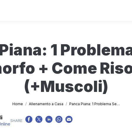
Piana: 1 Problema
orfo + Come Riso
(+Muscoli)
Tu sei qui:
Home
Allenamento a Casa
Panca Piana: 1 Problema Se…
i
Online