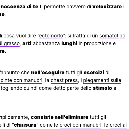
onoscenza
di
te
ti permette davvero di
velocizzare
il
po
.
 cosa vuol dire “
ectomorfo
”: si tratta di un
somatotipo
di grasso
,
arti
abbastanza
lunghi
in proporzione e
re.
l’appunto che
nell’eseguire
tutti gli
esercizi
di
spinte con manubri
, la
chest press
, i
piegamenti sulle
togliendo quindi come detto parte dello
stimolo
a
mplicemente,
consiste nell’eliminare
tutti gli
li di “
chiusura
” come le
croci con manubri
, le
croci ai