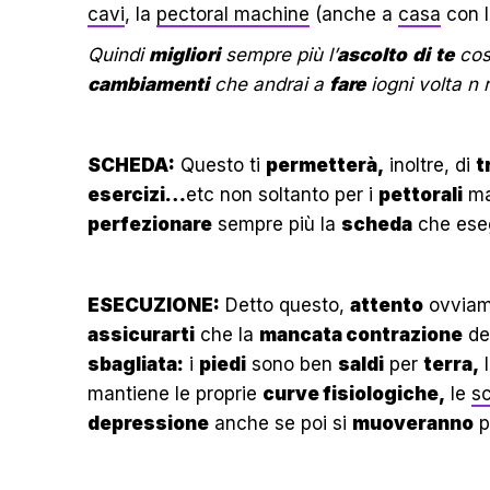
cavi
, la
pectoral machine
(anche a
casa
con 
Quindi
migliori
sempre più l’
ascolto
di
te
cos
cambiamenti
che andrai a
fare
iogni volta n 
SCHEDA:
Questo ti
permetterà,
inoltre, di
t
esercizi…
etc non soltanto per i
pettorali
ma
perfezionare
sempre più la
scheda
che eseg
ESECUZIONE:
Detto questo,
attento
ovviam
assicurarti
che la
mancata contrazione
de
sbagliata:
i
piedi
sono ben
saldi
per
terra,
mantiene le proprie
curve fisiologiche,
le
s
depressione
anche se poi si
muoveranno
p