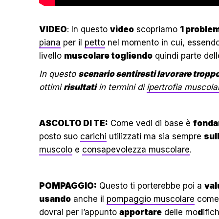
VIDEO
: In questo
video
scopriamo
1 proble
piana
per il
petto
nel momento in cui, essend
livello
muscolare togliendo
quindi parte del
In questo
scenario sentiresti lavorare tropp
ottimi
risultati
in termini di
ipertrofia muscola
ASCOLTO DI TE:
Come vedi di base è
fonda
posto suo
carichi
utilizzati ma sia sempre
sul
muscolo
e
consapevolezza muscolare
.
POMPAGGIO:
Questo ti porterebbe poi a
val
usando
anche il
pompaggio muscolare
com
dovrai per l’appunto
apportare
delle mo
d
ific