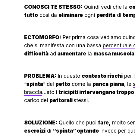
CONOSCI TE STESSO:
Quindi vedi che la
c
tutto
così da
eliminare
ogni
perdita
di
tem
ECTOMORFO:
Per prima cosa vediamo quindi
che si manifesta con una bassa
percentuale 
difficoltà
ad
aumentare
la
massa muscola
PROBLEMA:
In questo
contesto rischi
per 
“
spinta
” del
petto
come la
panca
piana
, le
braccia
…etc i
tricipiti intervengano troppo
carico dei
pettorali
stessi.
SOLUZIONE:
Quello che puoi
fare,
molto se
esercizi
di
“spinta” optando
invece per quel