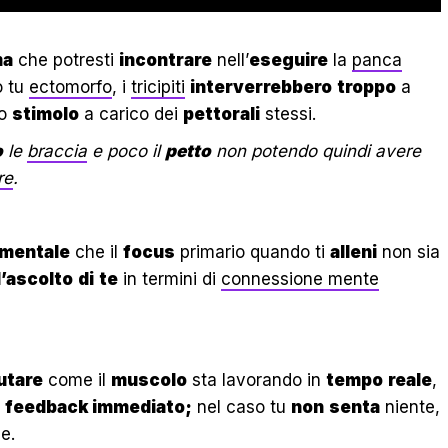
ma
che potresti
incontrare
nell’
eseguire
la
panca
o tu
ectomorfo
, i
tricipiti
interverrebbero
troppo
a
lo
stimolo
a carico dei
pettorali
stessi.
o
le
braccia
e poco il
petto
non potendo quindi avere
re
.
mentale
che il
focus
primario quando ti
alleni
non sia
l’ascolto
di
te
in termini di
connessione mente
utare
come il
muscolo
sta lavorando in
tempo
reale
,
e
feedback immediato;
nel caso tu
non
senta
niente,
he.