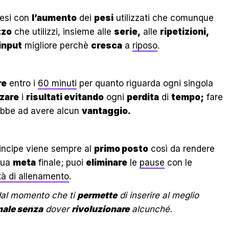
mesi con
l’aumento
dei
pesi
utilizzati che comunque
zo
che utilizzi, insieme alle
serie,
alle
ripetizioni,
input
migliore perchè
cresca
a
riposo
.
re
entro i
60 minuti
per quanto riguarda ogni singola
zare
i
risultati evitando
ogni
perdita
di
tempo;
fare
ebbe ad avere alcun
vantaggio.
incipe viene sempre al
primo posto
così da rendere
tua
meta
finale; puoi
eliminare
le
pause
con le
tà di allenamento
.
al momento che ti
permette
di inserire al meglio
nale senza
dover
rivoluzionare
alcunché.