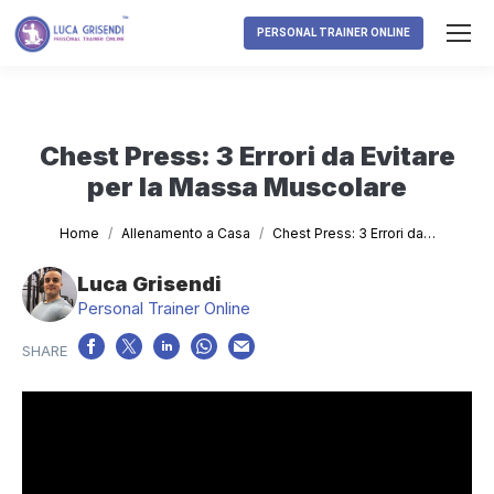
PERSONAL TRAINER ONLINE
Chest Press: 3 Errori da Evitare
per la Massa Muscolare
Tu sei qui:
Home
Allenamento a Casa
Chest Press: 3 Errori da…
Luca Grisendi
Personal Trainer Online