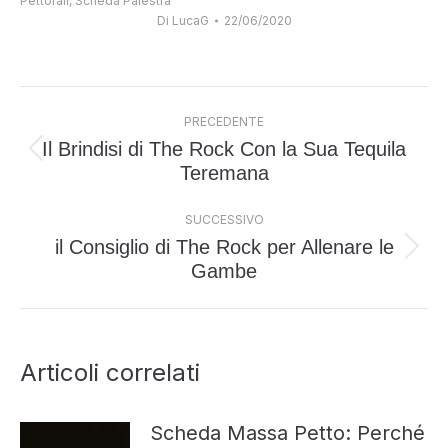
Pettorali
,
Scheda Palestra
Di
LucaG
22/06/2020
Naviga
PRECEDENTE
tra
Il Brindisi di The Rock Con la Sua Tequila
i
Post
Teremana
post
precedente:
SUCCESSIVO
il Consiglio di The Rock per Allenare le
Prossimo
Gambe
post:
Articoli correlati
Scheda Massa Petto: Perché