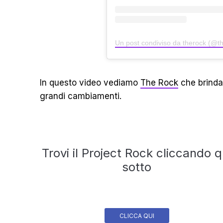
Un post condiviso da therock (@t
In questo video vediamo
The Rock
che brinda
grandi cambiamenti.
Trovi il Project Rock cliccando q
sotto
CLICCA QUI