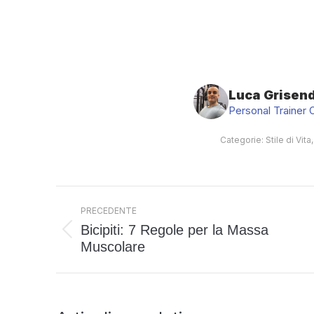
Luca Grisend
Personal Trainer 
Categorie:
Stile di Vita
Naviga
PRECEDENTE
tra
Bicipiti: 7 Regole per la Massa
i
Post
Muscolare
post
precedente: