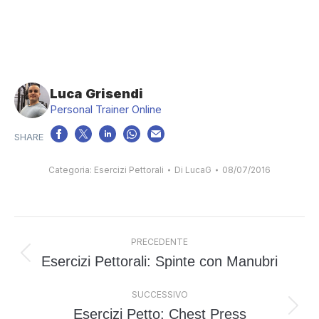
Luca Grisendi
Personal Trainer Online
Categoria:
Esercizi Pettorali
Di
LucaG
08/07/2016
Naviga
PRECEDENTE
tra
Esercizi Pettorali: Spinte con Manubri
Post
i
precedente:
post
SUCCESSIVO
Esercizi Petto: Chest Press
Prossimo