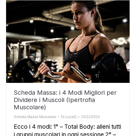
Scheda Massa: i 4 Modi Migliori per
Dividere i Muscoli (Ipertrofia
Muscolare)
Scheda Massa Muscolare
Di
LucaG
23/12/2024
Ecco i 4 modi: 1° – Total Body: alleni tutti
i gruppi muscolari in ogni sessione 2° –