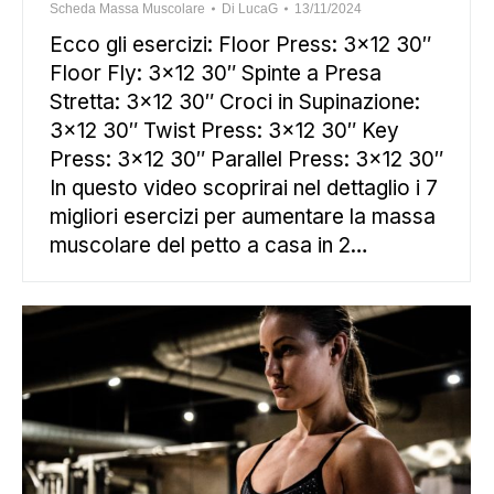
Scheda Massa Muscolare
Di
LucaG
13/11/2024
Ecco gli esercizi: Floor Press: 3×12 30″
Floor Fly: 3×12 30″ Spinte a Presa
Stretta: 3×12 30″ Croci in Supinazione:
3×12 30″ Twist Press: 3×12 30″ Key
Press: 3×12 30″ Parallel Press: 3×12 30″
In questo video scoprirai nel dettaglio i 7
migliori esercizi per aumentare la massa
muscolare del petto a casa in 2…