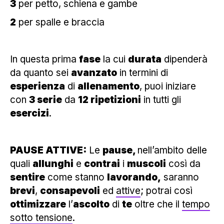
3
per petto, schiena e gambe
2
per spalle e braccia
In questa prima
fase
la cui
durata
dipenderà
da quanto sei
avanzato
in termini di
esperienza
di
allenamento
, puoi iniziare
con
3 serie
da
12 ripetizioni
in tutti gli
esercizi
.
PAUSE ATTIVE:
Le
pause,
nell’ambito delle
quali
allunghi
e
contrai
i
muscoli
così da
sentire
come stanno
lavorando,
saranno
brevi
,
consapevoli
ed
attive
; potrai così
ottimizzare
l’
ascolto
di
te
oltre che il
tempo
sotto tensione
.