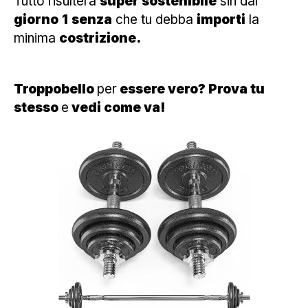
Tutto risulterà
super sostenibile
sin dal
giorno
1
senza
che tu debba
importi
la
minima
costrizione.
Troppobello
per
essere vero? Prova tu
stesso
e
vedi come va!