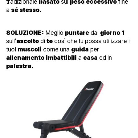
tradizionale
basato
sul
peso
eccessivo
fine
a
sé stesso.
SOLUZIONE:
Meglio
puntare
dal
giorno
1
sull’
ascolto
di
te
così che tu possa utilizzare i
tuoi
muscoli
come una
guida
per
allenamento
imbattibili
a
casa
ed in
palestra.