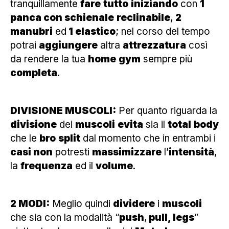
tranquillamente
fare
tutto
iniziando
con
1
panca con schienale
reclinabile
,
2
manubri
ed
1 elastico
; nel corso del tempo
potrai
aggiungere
altra
attrezzatura
così
da rendere la tua
home
gym
sempre più
completa
.
DIVISIONE MUSCOLI:
Per quanto riguarda la
divisione
dei
muscoli
evita
sia il
total
body
che le
bro
split
dal momento che in entrambi i
casi non
potresti
massimizzare
l’
intensità
,
la
frequenza
ed il
volume
.
2 MODI:
Meglio quindi
dividere
i
muscoli
che sia con la modalità “
push
,
pull, legs
”