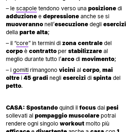
– le
scapole
tendono verso una
posizione
di
adduzione
e
depressione
anche se si
muoveranno
nell’
esecuzione
degli
esercizi
della
parte
alta
;
– il “
core
” in termini di
zona
centrale
del
corpo
è
contratto
per
stabilizzare
al
meglio durante tutto l’
arco
di
movimento
;
– i
gomiti
rimangono
vicini
al
corpo
,
mai
oltre
i
45
gradi
negli
esercizi
di
spinta
del
petto
.
CASA:
Spostando
quindi il
focus
dai
pesi
sollevati al
pompaggio
muscolare
potrai
rendere ogni singolo
workout
molto più
efficace
e
divertente
anche a
casa
con
1