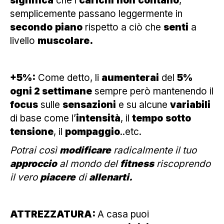
significa
che i
carichi
non
contano
,
semplicemente passano leggermente in
secondo
piano
rispetto a ciò che
senti
a
livello
muscolare.
+5%:
Come detto, li
aumenterai
del
5%
ogni 2 settimane
sempre però mantenendo il
focus
sulle
sensazioni
e su alcune
variabili
di base come l’
intensità
, il
tempo
sotto
tensione
, il
pompaggio
..etc.
Potrai così
modificare
radicalmente il tuo
approccio
al mondo del
fitness
riscoprendo
il vero
piacere
di
allenarti.
ATTREZZATURA:
A casa puoi