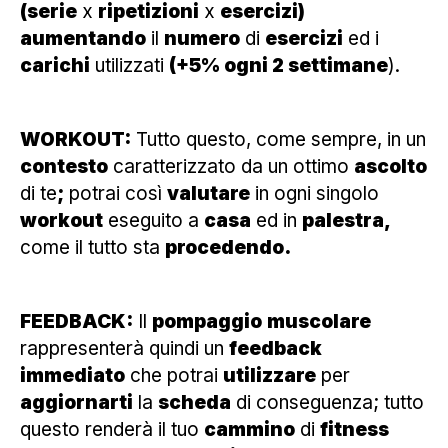
(serie
x
ripetizioni
x
esercizi)
aumentando
il
numero
di
esercizi
ed i
carichi
utilizzati
(+5% ogni 2 settimane
).
WORKOUT:
Tutto questo, come sempre, in un
contesto
caratterizzato da un ottimo
ascolto
di te
;
potrai così
valutare
in ogni singolo
workout
eseguito a
casa
ed in
palestra,
come il tutto sta
procedendo.
FEEDBACK:
Il
pompaggio
muscolare
rappresenterà quindi un
feedback
immediato
che potrai
utilizzare
per
aggiornarti
la
scheda
di conseguenza; tutto
questo renderà il tuo
cammino
di
fitness