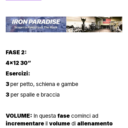
FASE 2:
4×12 30”
Esercizi:
3
per petto, schiena e gambe
3
per spalle e braccia
VOLUME:
In questa
fase
cominci ad
incrementare
il
volume
di
allenamento