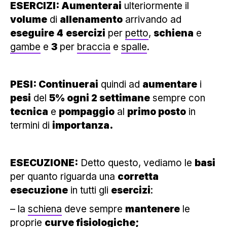
ESERCIZI: Aumenterai
ulteriormente il
volume
di
allenamento
arrivando ad
eseguire
4
esercizi
per
petto
,
schiena
e
gambe
e
3
per
braccia
e
spalle
.
PESI: Continuerai
quindi ad
aumentare
i
pesi
del
5% ogni 2 settimane
sempre con
tecnica
e
pompaggio
al
primo posto
in
termini di
importanza.
ESECUZIONE:
Detto questo, vediamo le
basi
per quanto riguarda una
corretta
esecuzione
in tutti gli
esercizi
:
– la
schiena
deve sempre
mantenere
le
proprie
curve fisiologiche;