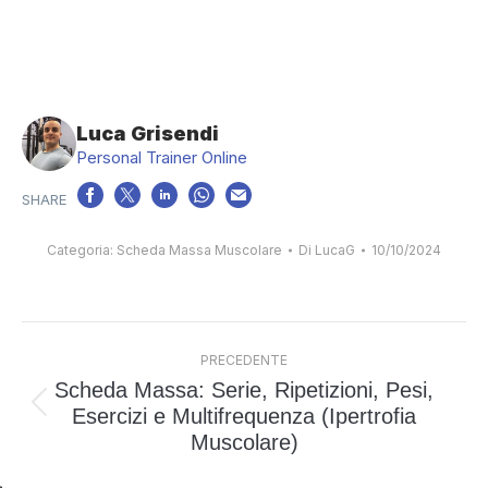
Luca Grisendi
Personal Trainer Online
Categoria:
Scheda Massa Muscolare
Di
LucaG
10/10/2024
Naviga
PRECEDENTE
tra
Scheda Massa: Serie, Ripetizioni, Pesi,
i
Esercizi e Multifrequenza (Ipertrofia
Post
post
Muscolare)
precedente: