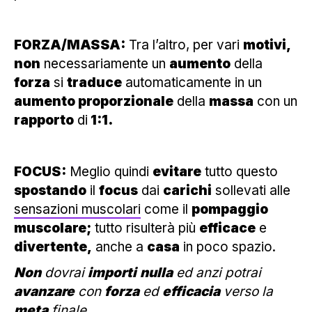
FORZA/MASSA:
Tra l’altro, per vari
motivi,
non
necessariamente un
aumento
della
forza
si
traduce
automaticamente in un
aumento proporzionale
della
massa
con un
rapporto
di
1:1.
FOCUS:
Meglio quindi
evitare
tutto questo
spostando
il
focus
dai
carichi
sollevati alle
sensazioni muscolari
come il
pompaggio
muscolare;
tutto risulterà più
efficace
e
divertente,
anche a
casa
in poco spazio.
Non
dovrai
importi
nulla
ed anzi potrai
avanzare
con
forza
ed
efficacia
verso la
meta
finale.