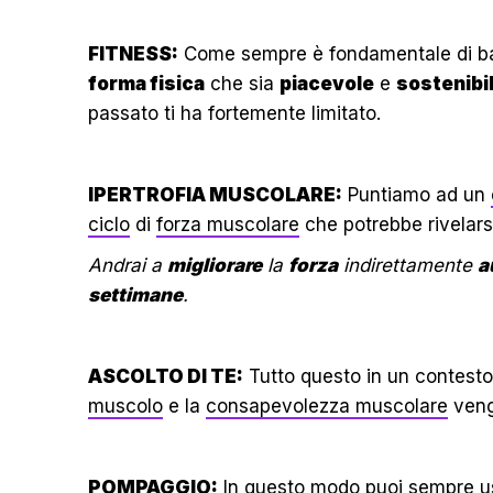
FITNESS:
Come sempre è fondamentale di ba
forma fisica
che sia
piacevole
e
sostenibi
passato ti ha fortemente limitato.
IPERTROFIA MUSCOLARE:
Puntiamo ad un
ciclo
di
forza muscolare
che potrebbe rivelar
Andrai a
migliorare
la
forza
indirettamente
a
settimane
.
ASCOLTO DI TE:
Tutto questo in un contesto
muscolo
e la
consapevolezza muscolare
vengo
POMPAGGIO:
In questo modo puoi sempre us