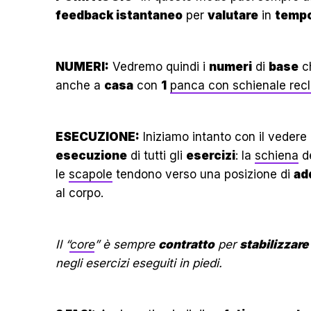
feedback istantaneo
per
valutare
in
tempo 
NUMERI:
Vedremo quindi i
numeri
di
base
ch
anche a
casa
con
1
panca con schienale recl
ESECUZIONE:
Iniziamo intanto con il vedere 
esecuzione
di tutti gli
esercizi
: la
schiena
de
le
scapole
tendono verso una posizione di
ad
al corpo.
Il “
core
” è sempre
contratto
per
stabilizzare
negli esercizi eseguiti in piedi.