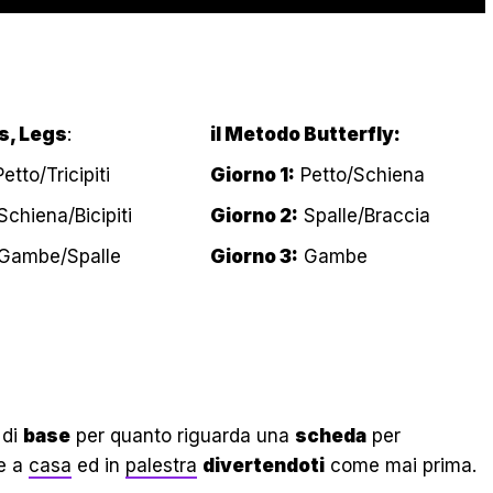
s, Legs
:
il Metodo Butterfly:
etto/Tricipiti
Giorno 1:
Petto/Schiena
chiena/Bicipiti
Giorno 2:
Spalle/Braccia
Gambe/Spalle
Giorno 3:
Gambe
di
base
per quanto riguarda una
scheda
per
e a
casa
ed in
palestra
divertendoti
come mai prima.