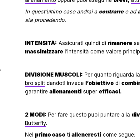
In quest’ultimo caso andrai a
contrarre
e ad
sta procedendo.
INTENSITÀ:
Assicurati quindi di
rimanere
se
massimizzare
l’
intensità
come valore principe
DIVISIONE MUSCOLI:
Per quanto riguarda l
bro split
dandoti invece
l’obiettivo
di
combi
garantire
allenamenti
super
efficaci.
2 MODI:
Per fare questo puoi puntare alla
div
Butterfly
.
Nel
primo caso
ti
alleneresti
come segue: