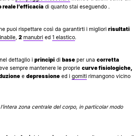
reale l’efficacia
di quanto stai eseguendo .
e puoi rispettare così da garantirti i migliori
risultati
inabile
,
2
manubri
ed
1 elastico
.
nel dettaglio i
principi
di
base
per una
corretta
ve sempre mantenere le proprie
curve fisiologiche,
duzione
e
depressione
ed i
gomiti
rimangono vicino
l’intera zona centrale del corpo, in particolar modo