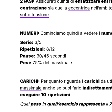
2 FASI:
Assicurati quindi di
enfatizzare ent
contrazione
sia quella
eccentrica
nell’ambito
sotto tensione
.
NUMERI:
Cominciamo quindi a vedere i
nume
Serie:
3/5
Ripetizioni:
8/12
Pause:
30/45 secondi
Pesi:
75% del massimale
CARICHI:
Per quanto riguarda i
carichi
da ut
massimale
anche se puoi farlo
indirettamen
eseguire
10
ripetizioni
.
Quel
peso
in
quell’esercizio rappresenta
il