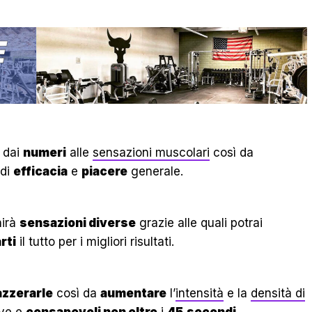
dai
numeri
alle
sensazioni muscolari
così da
 di
efficacia
e
piacere
generale.
nirà
sensazioni diverse
grazie alle quali potrai
rti
il tutto per i migliori risultati.
azzerarle
così da
aumentare
l’
intensità
e la
densità di
ive
e
consapevoli non oltre
i
45
secondi
.