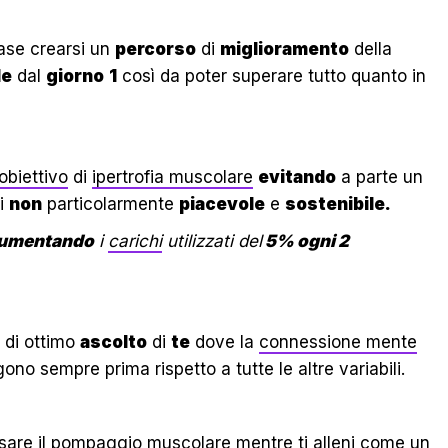
se crearsi un
percorso
di
miglioramento
della
le
dal
giorno
1
così da poter superare tutto quanto in
obiettivo
di
ipertrofia muscolare
evitando
a parte un
si
non
particolarmente
piacevole
e
sostenibile.
umentando
i
carichi
utilizzati del
5% ogni 2
 di ottimo
ascolto
di
te
dove la
connessione mente
no sempre prima rispetto a tutte le altre variabili.
are il
pompaggio muscolare
mentre ti alleni come un