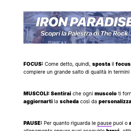
FOCUS:
Come detto, quindi,
sposta
il
focus
compiere un grande salto di qualità in termini
MUSCOLI: Sentirai
che ogni
muscolo
ti for
aggiornarti
la
scheda
così da
personalizza
PAUSE:
Per quanto riguarda le
pause
puoi o
allenamento
oppure puoi eseguirle
brevi,
att