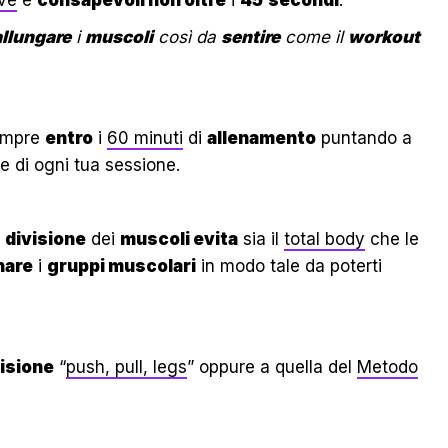
allungare
i
muscoli
così da
sentire
come il
workout
mpre
entro
i
60 minuti
di
allenamento
puntando a
 di ogni tua sessione.
a
divisione
dei
muscoli evita
sia il
total body
che le
nare
i
gruppi muscolari
in modo tale da poterti
isione
“
push, pull, legs
” oppure a quella del
Metodo