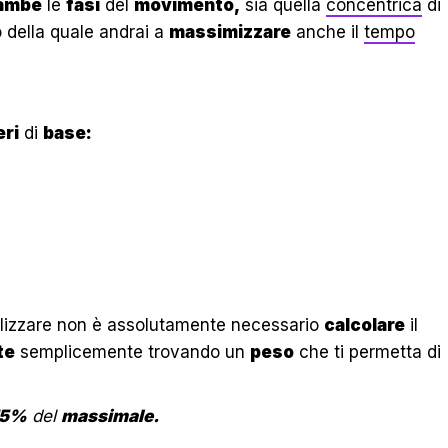
rambe
le
fasi
del
movimento,
sia quella
concentrica
di
 della quale andrai a
massimizzare
anche il
tempo
ri
di
base:
ilizzare non è assolutamente necessario
calcolare
il
te
semplicemente trovando un
peso
che ti permetta di
75%
del
massimale.