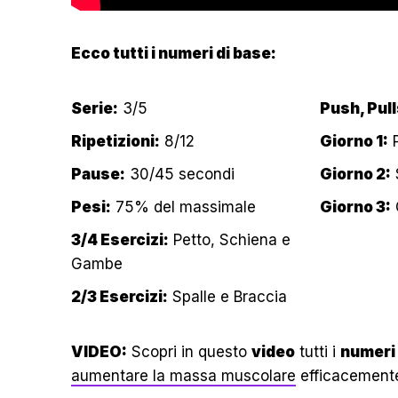
Ecco tutti i numeri di base:
Serie:
3/5
Push, Pull
Ripetizioni:
8/12
Giorno 1:
P
Pause:
30/45 secondi
Giorno 2:
S
Pesi:
75% del massimale
Giorno 3:
3/4 Esercizi:
Petto, Schiena e
Gambe
2/3 Esercizi:
Spalle e Braccia
VIDEO:
Scopri in questo
video
tutti i
numeri
aumentare la massa muscolare
efficacement