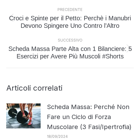
Naviga
PRECEDENTE
tra
Croci e Spinte per il Petto: Perchè i Manubri
i
Post
Devono Spingere Uno Contro l’Altro
post
precedente:
SUCCESSIVO
Scheda Massa Parte Alta con 1 Bilanciere: 5
Prossimo
Esercizi per Avere Più Muscoli #Shorts
post:
Articoli correlati
Scheda Massa: Perché Non
Fare un Ciclo di Forza
Muscolare (3 Fasi/Ipertrofia)
18/09/2024