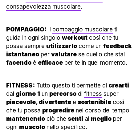
consapevolezza muscolare
.
POMPAGGIO:
Il
pompaggio muscolare
ti
guida in ogni singolo
workout
così che tu
possa sempre
utilizzarlo
come un
feedback
istantaneo
per
valutare
se quello che stai
facendo
è
efficace
per te in quel momento.
FITNESS:
Tutto questo ti permette di
crearti
dal
giorno
1
un
percorso
di
fitness
super
piacevole, divertente
e
sostenibile
così
che tu possa
progredire
nel corso del tempo
mantenendo
ciò che
senti
al
meglio
per
ogni
muscolo
nello specifico.