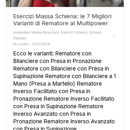
Esercizi Massa Schiena: le 7 Migliori
Varianti di Rematore al Multipower
Aumentare Massa Muscolare
,
Esercizi Schiena
,
Scheda
Palestra
Di
LucaG
25/11/2019
Ecco le varianti: Rematore con
Bilanciere con Presa in Pronazione
Rematore con Bilanciere con Presa in
Supinazione Rematore con Bilanciere a 1
Mano (Presa a Martello) Rematore
Inverso Facilitato con Presa in
Pronazione Rematore Inverso Facilitato
con Presa in Supinazione Rematore
Inverso Avanzato con Presa in
Pronazione Rematore Inverso Avanzato
con Presa in Supinazione …