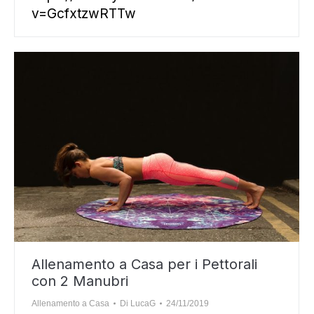
v=GcfxtzwRTTw
Allenamento a Casa per i Pettorali
con 2 Manubri
Allenamento a Casa
Di
LucaG
24/11/2019