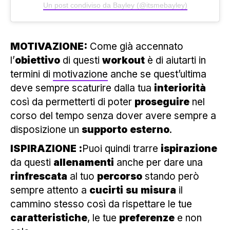
Un post condiviso da Bayley (@itsmebayley)
MOTIVAZIONE:
Come già accennato
l’
obiettivo
di questi
workout
è di aiutarti in
termini di
motivazione
anche se quest’ultima
deve sempre scaturire dalla tua
interiorità
così da permetterti di poter
proseguire
nel
corso del tempo senza dover avere sempre a
disposizione un
supporto
esterno
.
ISPIRAZIONE :
Puoi quindi trarre
ispirazione
da questi
allenamenti
anche per dare una
rinfrescata
al tuo
percorso
stando però
sempre attento a
cucirti
su
misura
il
cammino stesso così da rispettare le tue
caratteristiche
, le tue
preferenze
e non