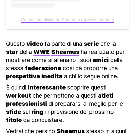
Un post condiviso da Sheamus (@wwesheamus)
Questo
video
fa parte di una
serie
che la
star
della
WWE
Sheamus
ha realizzato per
mostrare come si allenano i suoi
amici
della
stessa
federazione
così da proporre una
prospettiva inedita
a chi lo segue online.
È quindi
interessante
scoprire questi
workout
che permettono a questi
atleti
professionisti
di prepararsi al meglio per le
sfide
sul
ring
in previsione del prossimo
titolo
da conquistare.
Vedrai che persino
Sheamus
stesso in alcuni