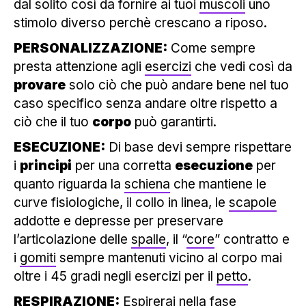
dal solito così da fornire ai tuoi
muscoli
uno
stimolo diverso perchè crescano a riposo.
PERSONALIZZAZIONE:
Come sempre
presta attenzione agli
esercizi
che vedi così da
provare
solo ciò che può andare bene nel tuo
caso specifico senza andare oltre rispetto a
ciò che il tuo
corpo
può garantirti.
ESECUZIONE:
Di base devi sempre rispettare
i
principi
per una corretta
esecuzione
per
quanto riguarda la
schiena
che mantiene le
curve fisiologiche, il collo in linea, le
scapole
addotte e depresse per preservare
l’articolazione delle
spalle
, il “
core
” contratto e
i
gomiti
sempre mantenuti vicino al corpo mai
oltre i 45 gradi negli esercizi per il
petto
.
RESPIRAZIONE:
Espirerai nella
fase