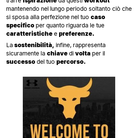
trarre
ispirazione
da questi
workout
mantenendo nel lungo periodo soltanto ciò che
si sposa alla perfezione nel tuo
caso
specifico
per quanto riguarda le tue
caratteristiche
e
preferenze.
La
sostenibilità,
infine, rappresenta
sicuramente la
chiave
di
volta
per il
successo
del tuo
percorso.