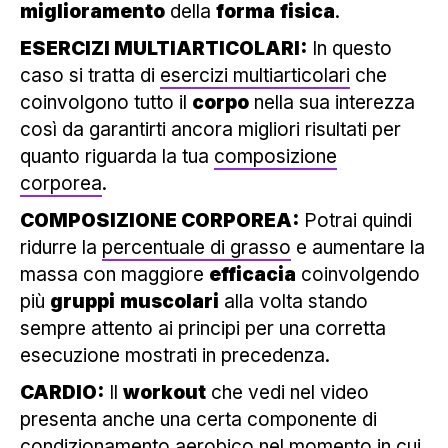
miglioramento
della
forma
fisica
.
ESERCIZI MULTIARTICOLARI:
In questo
caso si tratta di
esercizi multiarticolari
che
coinvolgono tutto il
corpo
nella sua interezza
così da garantirti ancora migliori risultati per
quanto riguarda la tua
composizione
corporea
.
COMPOSIZIONE CORPOREA:
Potrai quindi
ridurre la
percentuale di grasso
e aumentare la
massa con maggiore
efficacia
coinvolgendo
più
gruppi
muscolari
alla volta stando
sempre attento ai principi per una corretta
esecuzione mostrati in precedenza.
CARDIO:
Il
workout
che vedi nel video
presenta anche una certa componente di
condizionamento aerobico nel momento in cui