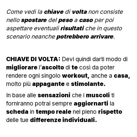
Come vedi la
chiave
di
volta
non consiste
nello
spostare
del
peso
a
caso
per poi
aspettare eventuali
risultati
che in questo
scenario neanche
potrebbero
arrivare
.
CHIAVE DI VOLTA:
Devi quindi darti modo di
migliorare
l’
ascolto
di
te
così da poter
rendere ogni singolo
workout,
anche a
casa,
molto più
appagante
e
stimolante.
In base alle
sensazioni
che i
muscoli
ti
forniranno potrai sempre
aggiornarti
la
scheda
in
tempo reale
nel pieno
rispetto
delle tue
differenze individuali.