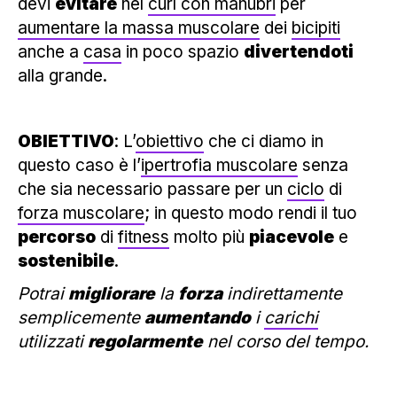
devi
evitare
nel
curl con manubri
per
aumentare la massa muscolare
dei
bicipiti
anche a
casa
in poco spazio
divertendoti
alla grande.
OBIETTIVO
: L’
obiettivo
che ci diamo in
questo caso è l’
ipertrofia muscolare
senza
che sia necessario passare per un
ciclo
di
forza muscolare
; in questo modo rendi il tuo
percorso
di
fitness
molto più
piacevole
e
sostenibile
.
Potrai
migliorare
la
forza
indirettamente
semplicemente
aumentando
i
carichi
utilizzati
regolarmente
nel corso del tempo.