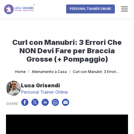
PERSONAL TRAINER ONLINE
Curl con Manubri: 3 Errori Che
NON Devi Fare per Braccia
Grosse (+ Pompaggio)
Tu sei qui:
Home
Allenamento a Casa
Curl con Manubri: 3 Errori…
Luca Grisendi
Personal Trainer Online