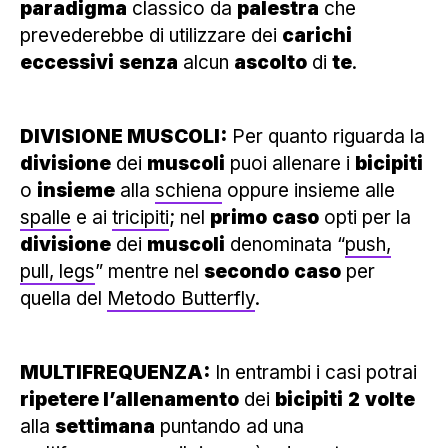
paradigma
classico da
palestra
che
prevederebbe di utilizzare dei
carichi
eccessivi
senza
alcun
ascolto
di
te
.
DIVISIONE MUSCOLI:
Per quanto riguarda la
divisione
dei
muscoli
puoi allenare i
bicipiti
o
insieme
alla
schiena
oppure insieme alle
spalle
e ai
tricipiti
; nel
primo
caso
opti per la
divisione
dei
muscoli
denominata “
push,
pull, legs
” mentre nel
secondo
caso
per
quella del
Metodo Butterfly
.
MULTIFREQUENZA:
In entrambi i casi potrai
ripetere l’allenamento
dei
bicipiti
2
volte
alla
settimana
puntando ad una