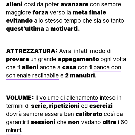
alleni
così da poter
avanzare
con sempre
maggiore
forza
verso la
meta finale
evitando
allo stesso tempo che sia soltanto
quest’ultima
a
motivarti.
ATTREZZATURA:
Avrai infatti modo di
provare
un grande
appagamento
ogni volta
che ti
alleni
anche a
casa
con
1
panca con
schienale reclinabile
e
2 manubri
.
VOLUME:
Il
volume di allenamento
inteso in
termini di
serie, ripetizioni
ed
esercizi
dovrà sempre essere ben
calibrato
così da
garantirti
sessioni
che
non
vadano
oltre
i
60
minuti
.