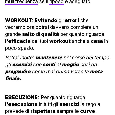
multifrequenza
se il
riposo
è adeguato.
WORKOUT: Evitando
gli
errori
che
vedremo ora potrai davvero compiere un
grande
salto
di
qualità
per quanto riguarda
l’efficacia
dei tuoi
workout
anche a
casa
in
poco spazio.
Potrai inoltre
mantenere
nel corso del tempo
gli
esercizi
che
senti
al
meglio
così da
progredire
come mai prima verso la
meta
finale.
ESECUZIONE:
Per quanto riguarda
l’esecuzione
in tutti gli
esercizi
la regola
prevede di
rispettare
sempre le
curve