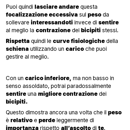
Puoi quindi
lasciare andare
questa
focalizzazione eccessiva
sul
peso
da
sollevare
interessandoti
invece di
sentire
al meglio la
contrazione
dei
bicipiti
stessi.
Rispetta
quindi le
curve fisiologiche
della
schiena
utilizzando un
carico
che puoi
gestire al meglio.
Con un
carico inferiore,
ma non basso in
senso assoldato, potrai paradossalmente
sentire
una
migliore contrazione
dei
bicipiti.
Questo dimostra ancora una volta che il
peso
è
relativo
e
perde
leggermente di
importanza
rispetto
all’ascolto
di
te
.