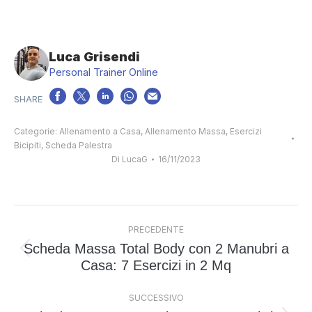
Luca Grisendi
Personal Trainer Online
Categorie:
Allenamento a Casa
,
Allenamento Massa
,
Esercizi
Bicipiti
,
Scheda Palestra
Di
LucaG
16/11/2023
Naviga
PRECEDENTE
tra
Scheda Massa Total Body con 2 Manubri a
i
Post
Casa: 7 Esercizi in 2 Mq
post
precedente:
SUCCESSIVO