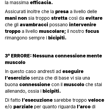
la massima
efficacia.
Assicurati inoltre che la
presa
a livello delle
mani non
sia troppo
stretta
così da
evitare
che gli
avambracci
possano
intervenire
troppo
a livello
muscolare;
il nostro
focus
rimangono sempre i
bicipiti.
3° ERRORE: Nessuna connessione mente
muscolo
In questo caso andresti ad
eseguire
l’esercizio
senza che di base vi sia una
buona
connessione
con il
muscolo
che stai
allenando, ossia i
bicipiti.
Di fatto
l’esecuzione
sarebbe troppo
veloce
e/o
parziale
per quanto riguarda
l’arco
di