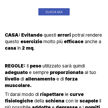
CLICCA QUI
CASA: Evitando
questi
errori
potrai rendere
questo
esercizio
molto più
efficace
anche a
casa
in
2
mq
.
REGOLE:
Il
peso
utilizzato sarà quindi
adeguato
e sempre
proporzionato
al tuo
livello
di
allenamento
e di
forza
muscolare.
Ti darai modo di
rispettare
le
curve
fisiologiche
della
schiena
con le
scapole
il
più possibile
addotte
e
depresse
e i
gomiti