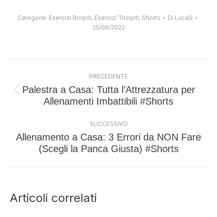
Categorie:
Esercizi Bicipiti
,
Esercizi Tricipiti
,
Shorts
Di
LucaG
25/06/2022
Naviga
PRECEDENTE
tra
Palestra a Casa: Tutta l’Attrezzatura per
i
Post
Allenamenti Imbattibili #Shorts
post
precedente:
SUCCESSIVO
Allenamento a Casa: 3 Errori da NON Fare
Prossimo
(Scegli la Panca Giusta) #Shorts
post:
Articoli correlati