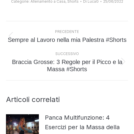
Categorie:
Allenamento a Casa
,
Shorts
Di
LucaG
25/06/2022
Naviga
PRECEDENTE
tra
Sempre al Lavoro nella mia Palestra #Shorts
Post
i
precedente:
post
SUCCESSIVO
Braccia Grosse: 3 Regole per il Picco e la
Prossimo
Massa #Shorts
post:
Articoli correlati
Panca Multifunzione: 4
Esercizi per la Massa della