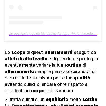
Un post condiviso da Mercedes Varnado (@themercedesvarnado)
Lo
scopo
di questi
allenamenti
eseguiti da
atleti
di
alto
livello
è di prendere spunto per
eventualmente variare la tua
routine
di
allenamento
sempre però assicurandoti di
cucire il tutto su misura per le tue
qualità
evitando quindi di andare oltre rispetto a
quanto il tuo
corpo
può garantirti.
Si tratta quindi di un
equilibrio
molto
sottile
fra l’
accettazione
di
sè
e il
miglioramento