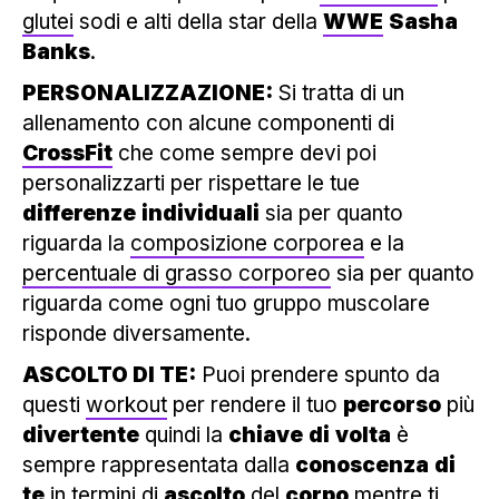
glutei
sodi e alti della star della
WWE
Sasha
Banks
.
PERSONALIZZAZIONE:
Si tratta di un
allenamento con alcune componenti di
CrossFit
che come sempre devi poi
personalizzarti per rispettare le tue
differenze
individuali
sia per quanto
riguarda la
composizione corporea
e la
percentuale di grasso corporeo
sia per quanto
riguarda come ogni tuo gruppo muscolare
risponde diversamente.
ASCOLTO DI TE:
Puoi prendere spunto da
questi
workout
per rendere il tuo
percorso
più
divertente
quindi la
chiave
di
volta
è
sempre rappresentata dalla
conoscenza
di
te
in termini di
ascolto
del
corpo
mentre ti