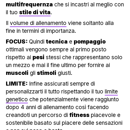
multifrequernza
che si incastri al meglio con
il tuo
stile di vita
.
Il
volume di allenamento
viene soltanto alla
fine in termini di importanza.
FOCUS:
Quindi
tecnica
e
pompaggio
ottimali vengono sempre al primo posto
rispetto ai
pesi
stessi che rappresentano solo
un mezzo e mai il fine ultimo per fornire ai
muscoli
gli
stimoli
giusti.
LIMITE:
Infine assicurati sempre di
personalizzarti il tutto rispettando il tuo
limite
genetico
che potenzialmente viene raggiunto
dopo 4 anni di allenamento così facendo
creandoti un percorso di
fitness
piacevole e
sostenibile basato sul piacere delle sensazioni