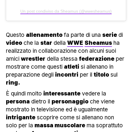
Un post condiviso da Sheamus (@wwesheamus)
Questo
allenamento
fa parte di una
serie
di
video
che la
star
della
WWE
Sheamus
ha
realizzato in collaborazione con alcuni suoi
amici
wrestler
della stessa
federazione
per
mostrare come questi
atleti
si allenano in
preparazione degli
incontri
per il
titolo
sul
ring.
È quindi molto
interessante
vedere la
persona
dietro il
personaggio
che viene
mostrato in televisione ed è ugualmente
intrigante
scoprire come si allenano non
solo per la
massa muscolare
ma soprattuto