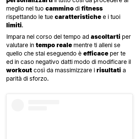
personalizzarti
il tutto così da procedere al
meglio nel tuo
cammino
di
fitness
rispettando le tue
caratteristiche
e i tuoi
limiti
.
Impara nel corso del tempo ad
ascoltarti
per
valutare in
tempo
reale
mentre ti alleni se
quello che stai eseguendo è
efficace
per te
ed in caso negativo datti modo di modificare il
workout
così da massimizzare i
risultati
a
parità di sforzo.