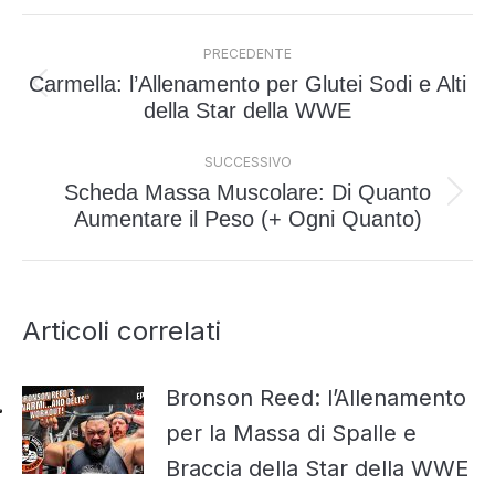
Naviga
PRECEDENTE
tra
Carmella: l’Allenamento per Glutei Sodi e Alti
i
Post
della Star della WWE
post
precedente:
SUCCESSIVO
Scheda Massa Muscolare: Di Quanto
Prossimo
Aumentare il Peso (+ Ogni Quanto)
post:
Articoli correlati
Bronson Reed: l’Allenamento
per la Massa di Spalle e
Braccia della Star della WWE