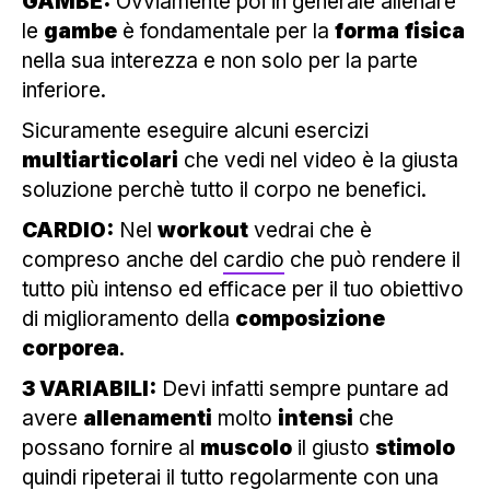
GAMBE:
Ovviamente poi in generale allenare
le
gambe
è fondamentale per la
forma
fisica
nella sua interezza e non solo per la parte
inferiore.
Sicuramente eseguire alcuni esercizi
multiarticolari
che vedi nel video è la giusta
soluzione perchè tutto il corpo ne benefici.
CARDIO:
Nel
workout
vedrai che è
compreso anche del
cardio
che può rendere il
tutto più intenso ed efficace per il tuo obiettivo
di miglioramento della
composizione
corporea
.
3 VARIABILI:
Devi infatti sempre puntare ad
avere
allenamenti
molto
intensi
che
possano fornire al
muscolo
il giusto
stimolo
quindi ripeterai il tutto regolarmente con una