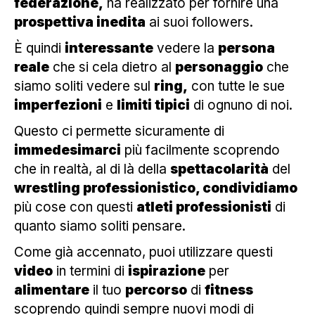
federazione,
ha realizzato per fornire una
prospettiva inedita
ai suoi followers.
È quindi
interessante
vedere la
persona
reale
che si cela dietro al
personaggio
che
siamo soliti vedere sul
ring,
con tutte le sue
imperfezioni
e
limiti tipici
di ognuno di noi.
Questo ci permette sicuramente di
immedesimarci
più facilmente scoprendo
che in realtà, al di là della
spettacolarità
del
wrestling professionistico, condividiamo
più cose con questi
atleti professionisti
di
quanto siamo soliti pensare.
Come già accennato, puoi utilizzare questi
video
in termini di
ispirazione
per
alimentare
il tuo
percorso
di
fitness
scoprendo quindi sempre nuovi modi di