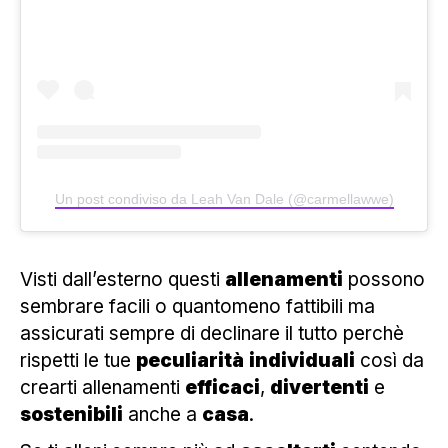
Un post condiviso da Leah Van Dale (@carmellawwe)
Visti dall’esterno questi
allenamenti
possono
sembrare facili o quantomeno fattibili ma
assicurati sempre di declinare il tutto perchè
rispetti le tue
peculiarità
individuali
così da
crearti allenamenti
efficaci
,
divertenti
e
sostenibili
anche a
casa
.