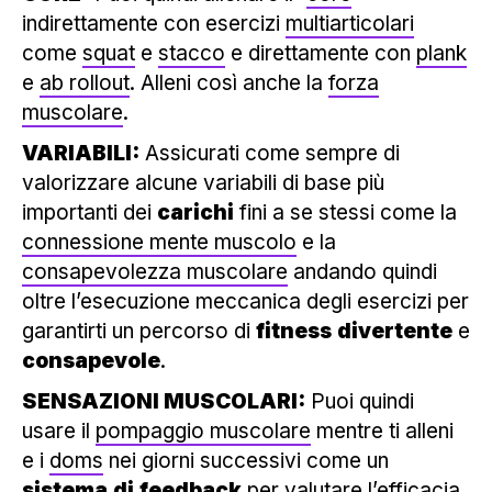
indirettamente con esercizi
multiarticolari
come
squat
e
stacco
e direttamente con
plank
e
ab rollout
. Alleni così anche la
forza
muscolare
.
VARIABILI:
Assicurati come sempre di
valorizzare alcune variabili di base più
importanti dei
carichi
fini a se stessi come la
connessione mente muscolo
e la
consapevolezza muscolare
andando quindi
oltre l’esecuzione meccanica degli esercizi per
garantirti un percorso di
fitness
divertente
e
consapevole
.
SENSAZIONI MUSCOLARI:
Puoi quindi
usare il
pompaggio muscolare
mentre ti alleni
e i
doms
nei giorni successivi come un
sistema
di
feedback
per valutare l’efficacia