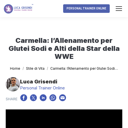
PERSONAL TRAINER ONLINE
Carmella: l’Allenamento per
Glutei Sodi e Alti della Star della
WWE
Tu sei qui:
Home
Stile di Vita
Carmella: l’Allenamento per Glutei Sodi…
Luca Grisendi
Personal Trainer Online