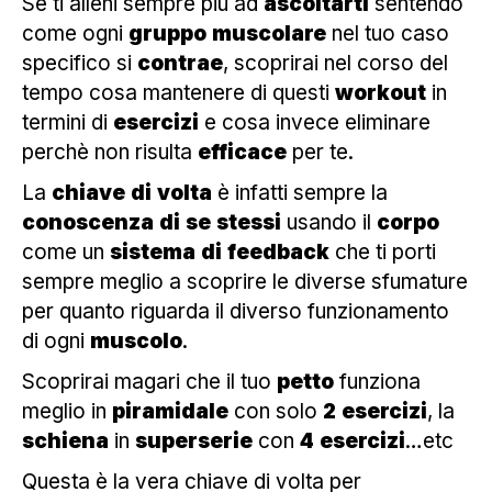
Se ti alleni sempre più ad
ascoltarti
sentendo
come ogni
gruppo
muscolare
nel tuo caso
specifico si
contrae
, scoprirai nel corso del
tempo cosa mantenere di questi
workout
in
termini di
esercizi
e cosa invece eliminare
perchè non risulta
efficace
per te.
La
chiave
di
volta
è infatti sempre la
conoscenza
di
se
stessi
usando il
corpo
come un
sistema
di
feedback
che ti porti
sempre meglio a scoprire le diverse sfumature
per quanto riguarda il diverso funzionamento
di ogni
muscolo
.
Scoprirai magari che il tuo
petto
funziona
meglio in
piramidale
con solo
2
esercizi
, la
schiena
in
superserie
con
4
esercizi
…etc
Questa è la vera chiave di volta per