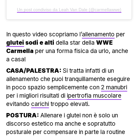
Un post condiviso da Leah Van Dale (@carmellawwe)
In questo video scopriamo l’
allenamento
per
glutei
sodi e alti
della star della
WWE
Carmella
per una forma fisica da urlo, anche
a casa!
CASA/PALESTRA:
Si tratta infatti di un
allenamento che puoi tranquillamente eseguire
in poco spazio semplicemente con
2 manubri
per i migliori risultati di
ipertrofia muscolare
evitando
carichi
troppo elevati.
POSTURA:
Allenare i glutei non è solo un
discorso estetico ma anche e sopratutto
posturale per compensare in parte la routine