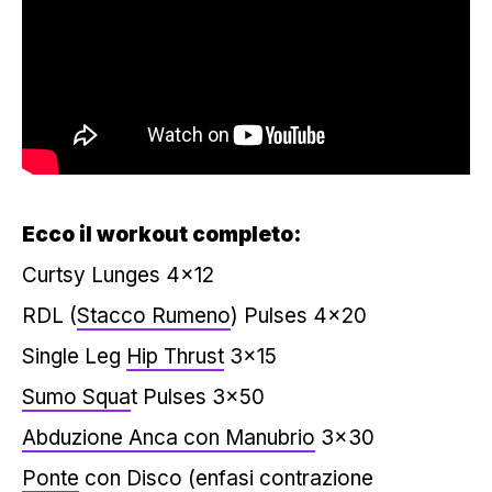
Ecco il workout completo:
Curtsy Lunges 4×12
RDL (
Stacco Rumeno
) Pulses 4×20
Single Leg
Hip Thrust
3×15
Sumo Squa
t Pulses 3×50
Abduzione Anca con Manubrio
3×30
Ponte
con Disco (enfasi contrazione