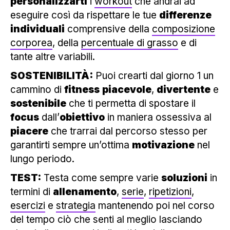
personalizzarti
i
workout
che andrai ad
eseguire così da rispettare le tue
differenze
individuali
comprensive della
composizione
corporea
, della
percentuale di grasso
e di
tante altre variabili.
SOSTENIBILITÀ:
Puoi crearti dal giorno 1 un
cammino di
fitness
piacevole
,
divertente
e
sostenibile
che ti permetta di spostare il
focus
dall’
obiettivo
in maniera ossessiva al
piacere
che trarrai dal percorso stesso per
garantirti sempre un’ottima
motivazione
nel
lungo periodo.
TEST:
Testa come sempre varie
soluzioni
in
termini di
allenamento
,
serie
,
ripetizioni
,
esercizi
e
strategia
mantenendo poi nel corso
del tempo ciò che senti al meglio lasciando