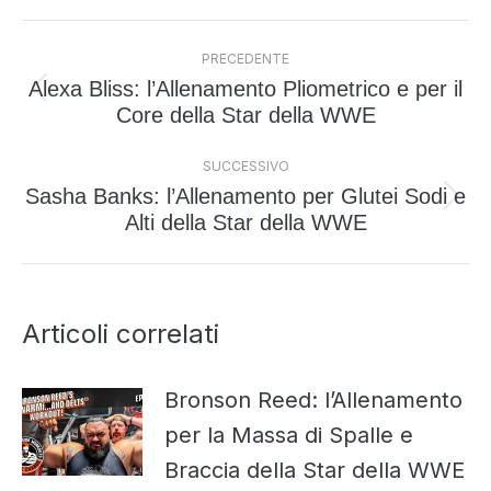
Naviga
PRECEDENTE
tra
Alexa Bliss: l’Allenamento Pliometrico e per il
i
Post
Core della Star della WWE
post
precedente:
SUCCESSIVO
Sasha Banks: l’Allenamento per Glutei Sodi e
Prossimo
Alti della Star della WWE
post:
Articoli correlati
Bronson Reed: l’Allenamento
per la Massa di Spalle e
Braccia della Star della WWE