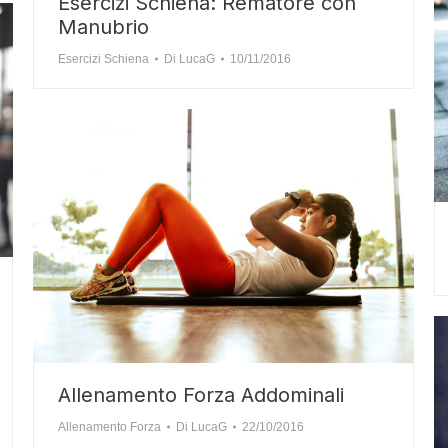
Esercizi Schiena: Rematore con
Manubrio
Esercizi Schiena
Di
LucaG
10/11/2016
Allenamento Forza Addominali
Allenamento Forza
Di
LucaG
22/10/2016