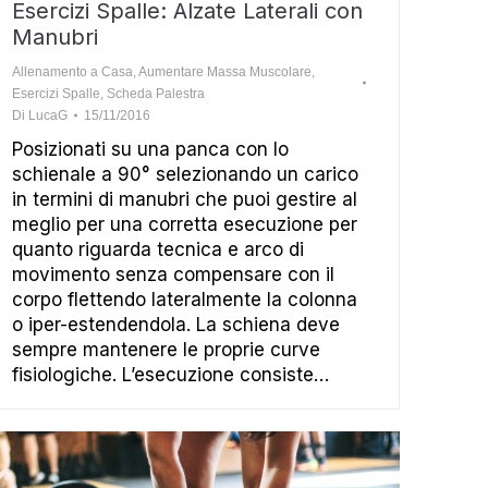
Esercizi Spalle: Alzate Laterali con
Manubri
Allenamento a Casa
,
Aumentare Massa Muscolare
,
Esercizi Spalle
,
Scheda Palestra
Di
LucaG
15/11/2016
Posizionati su una panca con lo
schienale a 90° selezionando un carico
in termini di manubri che puoi gestire al
meglio per una corretta esecuzione per
quanto riguarda tecnica e arco di
movimento senza compensare con il
corpo flettendo lateralmente la colonna
o iper-estendendola. La schiena deve
sempre mantenere le proprie curve
fisiologiche. L’esecuzione consiste…