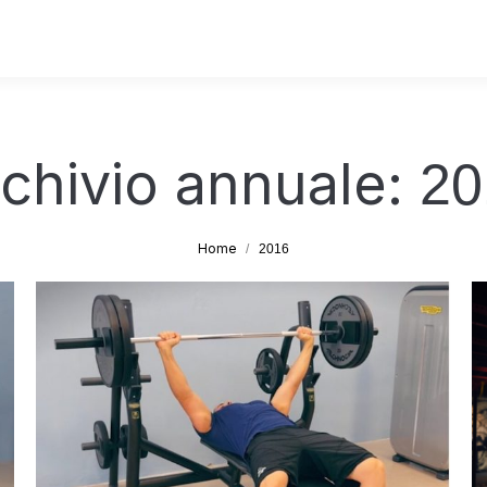
chivio annuale:
20
Tu sei qui:
Home
2016