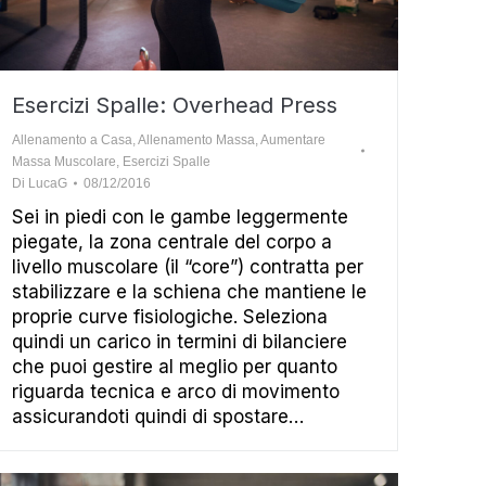
Esercizi Spalle: Overhead Press
Allenamento a Casa
,
Allenamento Massa
,
Aumentare
Massa Muscolare
,
Esercizi Spalle
Di
LucaG
08/12/2016
Sei in piedi con le gambe leggermente
piegate, la zona centrale del corpo a
livello muscolare (il “core”) contratta per
stabilizzare e la schiena che mantiene le
proprie curve fisiologiche. Seleziona
quindi un carico in termini di bilanciere
che puoi gestire al meglio per quanto
riguarda tecnica e arco di movimento
assicurandoti quindi di spostare…