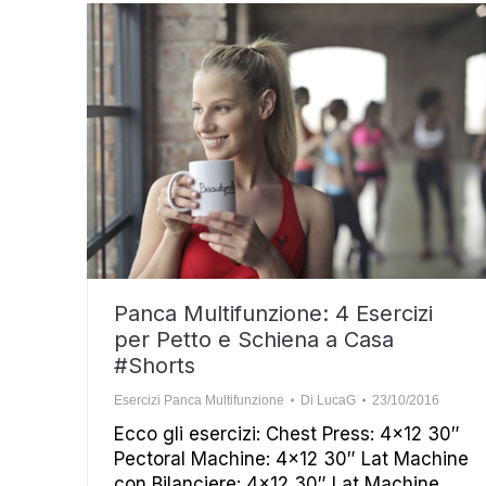
Panca Multifunzione: 4 Esercizi
per Petto e Schiena a Casa
#Shorts
Esercizi Panca Multifunzione
Di
LucaG
23/10/2016
Ecco gli esercizi: Chest Press: 4×12 30″
Pectoral Machine: 4×12 30″ Lat Machine
con Bilanciere: 4×12 30″ Lat Machine