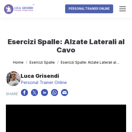
PERSONAL TRAINER ONLINE
Esercizi Spalle: Alzate Laterali al
Cavo
Tu sei qui:
Home
Esercizi Spalle
Esercizi Spalle: Alzate Laterali al…
Luca Grisendi
Personal Trainer Online