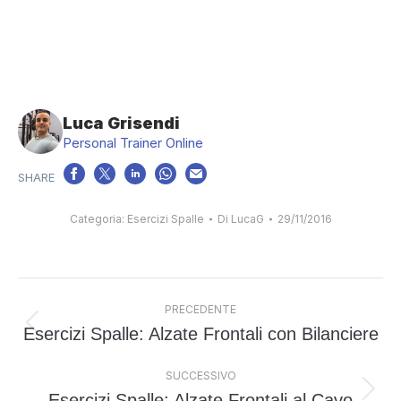
Luca Grisendi
Personal Trainer Online
Categoria:
Esercizi Spalle
Di
LucaG
29/11/2016
Naviga
PRECEDENTE
tra
Esercizi Spalle: Alzate Frontali con Bilanciere
Post
i
precedente:
post
SUCCESSIVO
Esercizi Spalle: Alzate Frontali al Cavo