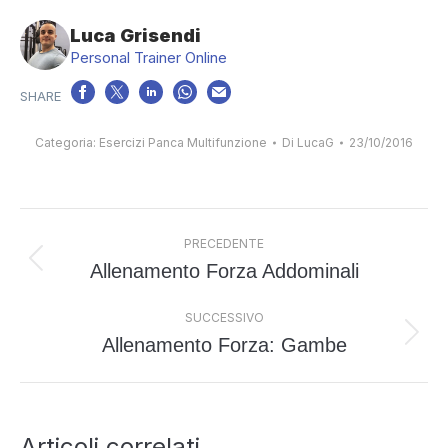
Luca Grisendi
Personal Trainer Online
Categoria:
Esercizi Panca Multifunzione
Di
LucaG
23/10/2016
Naviga
PRECEDENTE
tra
Allenamento Forza Addominali
Post
i
precedente:
post
SUCCESSIVO
Allenamento Forza: Gambe
Prossimo
post:
Articoli correlati