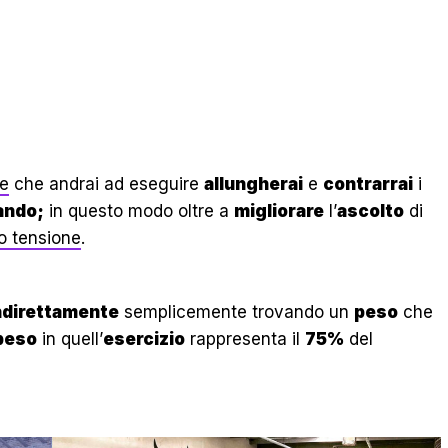
ve
che andrai ad eseguire
allungherai
e
contrarrai
i
ando;
in questo modo oltre a
migliorare
l’
ascolto
di
o tensione
.
indirettamente
semplicemente trovando un
peso
che
peso
in quell’
esercizio
rappresenta il
75%
del