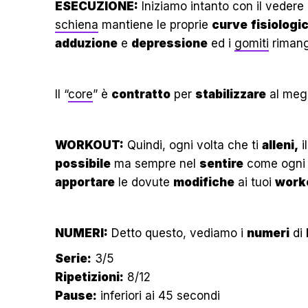
ESECUZIONE:
Iniziamo intanto con il vedere
schiena
mantiene le proprie
curve
fisiologi
adduzione
e
depressione
ed i
gomiti
riman
Il “
core
” è
contratto
per
stabilizzare
al megl
WORKOUT:
Quindi, ogni volta che ti
alleni,
i
possibile
ma sempre nel
sentire
come ogn
apportare
le dovute
modifiche
ai tuoi
work
NUMERI:
Detto questo, vediamo i
numeri
di
Serie:
3/5
Ripetizioni:
8/12
Pause:
inferiori ai 45 secondi