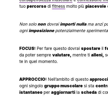
tuo
percorso
di
fitness
molto più
piacevole
Non solo
non
dovrai
importi
nulla
ma anzi po
ogni
imposizione
potenzialmente sperimentat
FOCUS:
Per fare questo dovrai
spostare
il
f
da poter sempre
valutare,
mentre ti
alleni,
se
te in quel momento.
APPROCCIO:
Nell’ambito di questo
approcc
ogni singolo
gruppo muscolare
si sta
contr
istantaneo
per
aggiornarti
la
scheda
di co