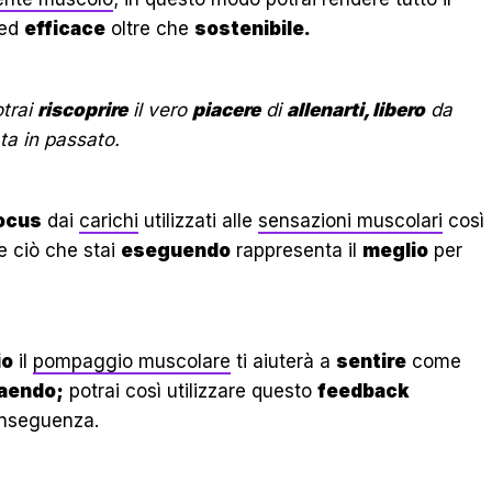
ed
efficace
oltre che
sostenibile.
trai
riscoprire
il vero
piacere
di
allenarti, libero
da
a in passato.
ocus
dai
carichi
utilizzati alle
sensazioni muscolari
così
 ciò che stai
eseguendo
rappresenta il
meglio
per
io
il
pompaggio muscolare
ti aiuterà a
sentire
come
aendo;
potrai così utilizzare questo
feedback
nseguenza.