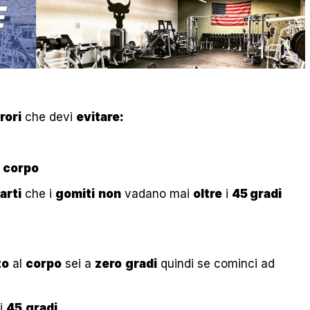
rori
che devi
evitare:
l
corpo
arti
che i
gomiti
non
vadano mai
oltre
i
45 gradi
to
al
corpo
sei a
zero
gradi
quindi se cominci ad
i
45
gradi
.