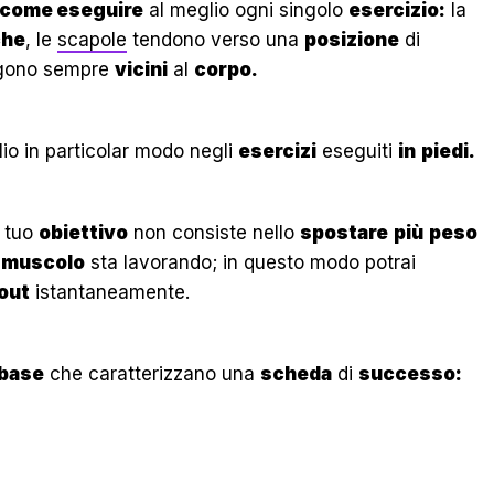
come eseguire
al meglio ogni singolo
esercizio:
la
che
, le
scapole
tendono verso una
posizione
di
gono sempre
vicini
al
corpo.
io in particolar modo negli
esercizi
eseguiti
in
piedi.
l tuo
obiettivo
non consiste nello
spostare
più
peso
i
muscolo
sta lavorando; in questo modo potrai
out
istantaneamente.
base
che caratterizzano una
scheda
di
successo: