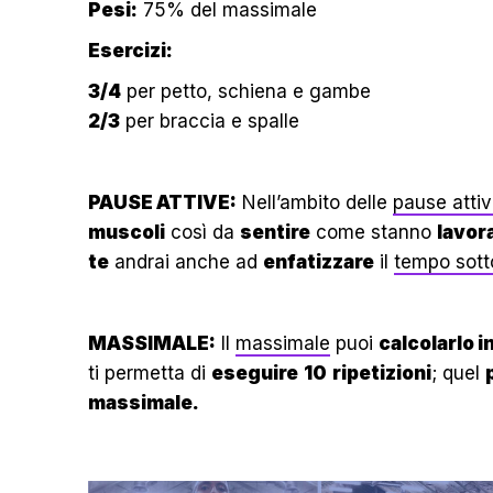
Pesi:
75% del massimale
Esercizi:
3/4
per petto, schiena e gambe
2/3
per braccia e spalle
PAUSE ATTIVE:
Nell’ambito delle
pause atti
muscoli
così da
sentire
come stanno
lavor
te
andrai anche ad
enfatizzare
il
tempo sott
MASSIMALE:
Il
massimale
puoi
calcolarlo 
ti permetta di
eseguire
10
ripetizioni
; quel
massimale.