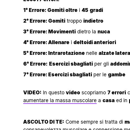
1° Errore: Gomiti oltre
i
45
gradi
2° Errore: Gomiti
troppo
indietro
3° Errore: Movimenti
dietro la
nuca
4° Errore: Allenare
i
deltoidi anteriori
5° Errore: Intrarotazione
nelle
alzate latera
6° Errore:
Esercizi sbagliati
per gli
addomin
7° Errore: Esercizi sbagliati
per le
gambe
VIDEO:
In questo
video
scopriamo
7 errori
c
aumentare la massa muscolare
a
casa
ed in
ASCOLTO DI TE:
Come sempre si tratta di
m
consapevolezza muscolare
e
connessione m