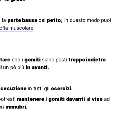
 la
parte bassa
del
petto;
in questo modo puoi
rofia muscolare
.
tare
che i
gomiti
siano posti
troppo indietro
i
un pò più
in
avanti.
esecuzione
in tutti gli
esercizi.
potresti
mantenere
i
gomiti
davanti
al
viso
ad
on
manubri
.