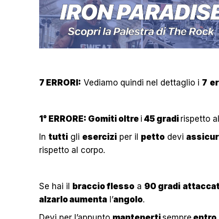
7 ERRORI:
Vediamo quindi nel dettaglio i
7
er
1° ERRORE: Gomiti oltre
i
45 gradi
rispetto a
In
tutti
gli
esercizi
per il
petto
devi
assicur
rispetto al corpo.
Se hai il
braccio flesso
a
90 gradi
attacca
alzarlo aumenta
l’
angolo
.
Devi per l’appunto
mantenerti
sempre
entro