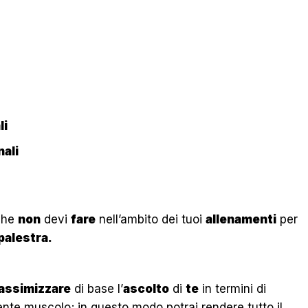
li
ali
he
non
devi
fare
nell’ambito dei tuoi
allenamenti
per
palestra.
assimizzare
di base l’
ascolto
di
te
in termini di
ente muscolo
; in questo modo potrai rendere tutto il