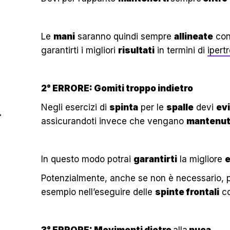
Le
mani
saranno quindi sempre
allineate
con
garantirti i migliori
risultati
in termini di
ipert
2° ERRORE: Gomiti troppo indietro
Negli esercizi di
spinta
per le
spalle
devi
evi
assicurandoti invece che vengano
mantenut
In questo modo potrai
garantirti
la migliore
Potenzialmente, anche se non è necessario, 
esempio nell’eseguire delle
spinte frontali
c
3° ERRORE: Movimenti dietro
alla
nuca