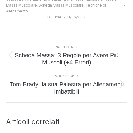
Massa Muscolare
,
Scheda Massa Muscolare
,
Tecniche di
Allenamento
Di
LucaG
11/06/2024
Naviga
PRECEDENTE
tra
Scheda Massa: 3 Regole per Avere Più
i
Post
Muscoli (+4 Errori)
post
precedente:
SUCCESSIVO
Tom Brady: la sua Palestra per Allenamenti
Prossimo
Imbattibili
post:
Articoli correlati