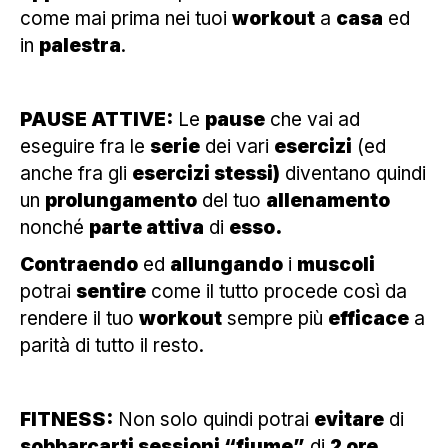
come mai prima nei tuoi
workout
a
casa
ed
in
palestra
.
PAUSE ATTIVE:
Le
pause
che vai ad
eseguire fra le
serie
dei vari
esercizi
(ed
anche fra gli
esercizi stessi)
diventano quindi
un
prolungamento
del tuo
allenamento
nonché
parte attiva
di
esso.
Contraendo
ed
allungando
i
muscoli
potrai
sentire
come il tutto procede così da
rendere il tuo
workout
sempre più
efficace
a
parità di tutto il resto.
FITNESS:
Non solo quindi potrai
evitare
di
sobbarcarti sessioni “fiume”
di
2 ore