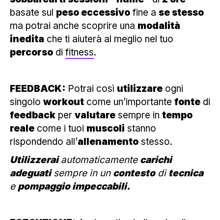
basate sul
peso eccessivo
fine a
se stesso
ma potrai anche scoprire una
modalità
inedita
che ti aiuterà al meglio nel tuo
percorso
di
fitness
.
FEEDBACK:
Potrai così
utilizzare
ogni
singolo
workout
come un’importante
fonte
di
feedback
per
valutare
sempre in
tempo
reale
come i tuoi
muscoli
stanno
rispondendo all’
allenamento
stesso.
Utilizzerai
automaticamente
carichi
adeguati
sempre in un
contesto
di
tecnica
e
pompaggio impeccabili.