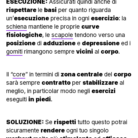
ESECUZIONE:
Assicurati quindi anche di
rispettare
le
basi
per quanto riguarda
un’
esecuzione
precisa in ogni
esercizio
: la
schiena
mantiene le proprie
curve
fisiologiche
, le
scapole
tendono verso una
posizione
di
adduzione
e
depressione
ed i
gomiti
rimangono sempre
vicini
al
corpo
.
Il “
core
” in termini di
zona centrale
del
corpo
sarà sempre
contratto
per
stabilizzare
al
meglio, in particolar modo negli
esercizi
eseguiti
in
piedi
.
SOLUZIONE:
Se
rispetti
tutto questo potrai
sicuramente
rendere
ogni tuo singolo