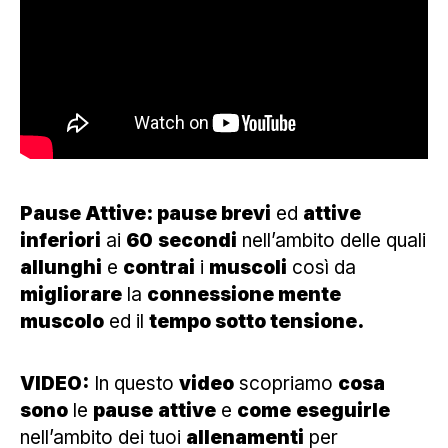
Pause Attive: pause brevi
ed
attive
inferiori
ai
60
secondi
nell’ambito delle quali
allunghi
e
contrai
i
muscoli
così da
migliorare
la
connessione mente
muscolo
ed il
tempo sotto tensione.
VIDEO:
In questo
video
scopriamo
cosa
sono
le
pause
attive
e
come
eseguirle
nell’ambito dei tuoi
allenamenti
per