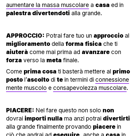
aumentare la massa muscolare
a
casa
ed in
palestra divertendoti
alla grande.
APPROCCIO:
Potrai fare tuo un
approccio
al
miglioramento
della
forma
fisica
che ti
aiuterà
come mai prima ad
avanzare
con
forza
verso la
meta
finale.
Come
prima cosa
ti basterà mettere al
primo
posto
l’
ascolto
di
te
in termini di
connessione
mente muscolo
e
consapevolezza muscolare
.
PIACERE:
Nel fare questo non solo
non
dovrai
importi nulla
ma anzi potrai
divertirti
alla grande finalmente provando
piacere
in
ciò che andrai ad
eseguire,
anche a
casa
in