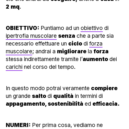
2
mq
.
OBIETTIVO:
Puntiamo ad un
obiettivo
di
ipertrofia muscolare
senza
che a parte sia
necessario effettuare un
ciclo
di
forza
muscolare
; andrai a
migliorare
la
forza
stessa indirettamente tramite l’
aumento
dei
carichi
nel corso del tempo.
In questo modo potrai veramente
compiere
un grande
salto
di
qualità
in termini di
appagamento, sostenibilità
ed
efficacia.
NUMERI:
Per prima cosa, vediamo ne