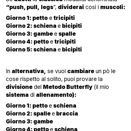
“push, pull,
legs
”,
dividerai
così i
muscoli:
Giorno 1: petto
e
tricipiti
Giorno 2: schiena
e
bicipiti
Giorno 3: gambe
e
spalle
Giorno 4: petto
e
tricipiti
Giorno 5: schiena
e
bicipiti
In
alternativa,
se vuoi
cambiare
un pò le
cose rispetto al solito, puoi provare la
divisione
del
Metodo Butterfly
(il mio
sistema
di
allenamento):
Giorno 1: petto
e
schiena
Giorno 2: spalle
e
braccia
Giorno 3: gambe
Giorno 4: petto
e
schiena