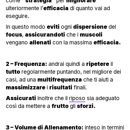
come
“strategia”
per
migliorare
ulteriormente l’
efficacia
di quanto vai ad
eseguire.
In questo modo
eviti
ogni
dispersione
del
focus
,
assicurandoti
che i
muscoli
vengano
allenati
con la massima
efficacia.
2 – Frequenza:
andrai quindi a
ripetere
il
tutto
regolarmente puntando, nel migliore dei
casi, ad una
multifrequenza
che ti aiuti a
massimizzare
i
risultati
finali.
Assicurati
inoltre che il
riposo
sia adeguato
così da mettere a
frutto
gli
sforzi.
3 – Volume di Allenamento:
inteso in termini