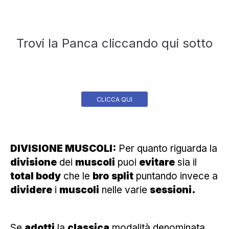
Trovi la Panca cliccando qui sotto
CLICCA QUI
DIVISIONE MUSCOLI:
Per quanto riguarda la
divisione
dei
muscoli
puoi
evitare
sia il
total body
che le
bro
split
puntando invece a
dividere
i
muscoli
nelle varie
sessioni.
Se
adotti
la
classica
modalità denominata