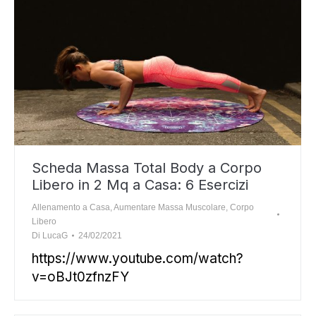
Scheda Massa Total Body a Corpo
Libero in 2 Mq a Casa: 6 Esercizi
Allenamento a Casa
,
Aumentare Massa Muscolare
,
Corpo
Libero
Di
LucaG
24/02/2021
https://www.youtube.com/watch?
v=oBJt0zfnzFY