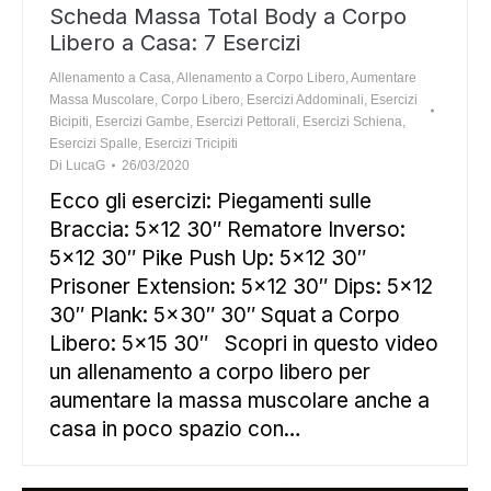
Scheda Massa Total Body a Corpo
Libero a Casa: 7 Esercizi
Allenamento a Casa
,
Allenamento a Corpo Libero
,
Aumentare
Massa Muscolare
,
Corpo Libero
,
Esercizi Addominali
,
Esercizi
Bicipiti
,
Esercizi Gambe
,
Esercizi Pettorali
,
Esercizi Schiena
,
Esercizi Spalle
,
Esercizi Tricipiti
Di
LucaG
26/03/2020
Ecco gli esercizi: Piegamenti sulle
Braccia: 5×12 30″ Rematore Inverso:
5×12 30″ Pike Push Up: 5×12 30″
Prisoner Extension: 5×12 30″ Dips: 5×12
30″ Plank: 5×30″ 30″ Squat a Corpo
Libero: 5×15 30″ Scopri in questo video
un allenamento a corpo libero per
aumentare la massa muscolare anche a
casa in poco spazio con…