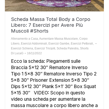
Scheda Massa Total Body a Corpo
Libero: 7 Esercizi per Avere Più
Muscoli #Shorts
Allenamento a Casa
,
Aumentare Massa Muscolare
,
Corpo
Libero
,
Esercizi Addominali
,
Esercizi Gambe
,
Esercizi Pettorali
,
Esercizi Schiena
,
Esercizi Tricipiti
,
Scheda Palestra
,
Shorts
Di
LucaG
16/11/2022
Ecco la scheda: Piegamenti sulle
Braccia 5×12 30″ Rematore Inverso
Tipo 1 5×8 30″ Rematore Inverso Tipo 2
5×8 30″ Prisoner Extension 5×8 30″
Dips 5×12 30″ Plank 5×1′ 30″ Box Squat
5×15 30″ VIDEO: Scopo in questo
video una scheda per aumentare la
massa muscolare a corpo libero anche a