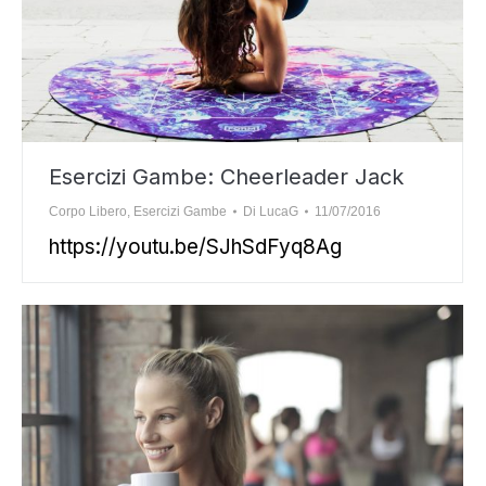
Esercizi Gambe: Cheerleader Jack
Corpo Libero
,
Esercizi Gambe
Di
LucaG
11/07/2016
https://youtu.be/SJhSdFyq8Ag