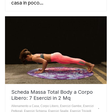
casa in poco…
Scheda Massa Total Body a Corpo
Libero: 7 Esercizi in 2 Mq
Allenamento a Casa
,
Corpo Libero
,
Esercizi Gambe
,
Esercizi
Pettorali
,
Esercizi Schiena
,
Esercizi Spalle
,
Esercizi Tricipiti