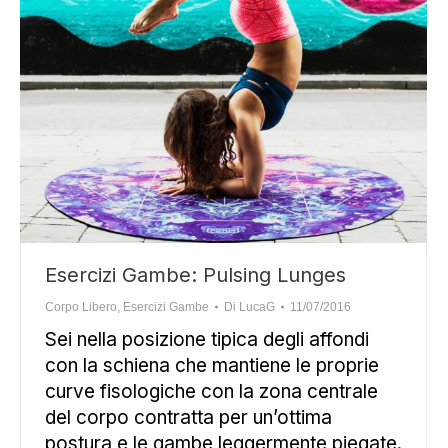
Esercizi Gambe: Pulsing Lunges
Corpo Libero
,
Esercizi Gambe
Di
LucaG
11/07/2016
Sei nella posizione tipica degli affondi
con la schiena che mantiene le proprie
curve fisologiche con la zona centrale
del corpo contratta per un’ottima
postura e le gambe leggermente piegate.