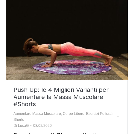
Push Up: le 4 Migliori Varianti per
Aumentare la Massa Muscolare
#Shorts
Aumentare Massa Muscolare
,
Corpo Libero
,
Esercizi Pettorali
,
Shorts
Di
LucaG
08/02/2020