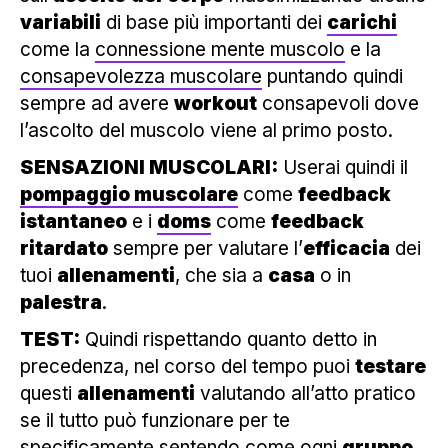
variabili
di base più importanti dei
carichi
come la
connessione mente muscolo
e la
consapevolezza muscolare
puntando quindi
sempre ad avere
workout
consapevoli dove
l’ascolto del muscolo viene al primo posto.
SENSAZIONI MUSCOLARI:
Userai quindi il
pompaggio muscolare
come
feedback
istantaneo
e i
doms
come
feedback
ritardato
sempre per valutare l’
efficacia
dei
tuoi
allenamenti
, che sia a
casa
o in
palestra
.
TEST:
Quindi rispettando quanto detto in
precedenza, nel corso del tempo puoi
testare
questi
allenamenti
valutando all’atto pratico
se il tutto può funzionare per te
specificamente sentendo come ogni
gruppo