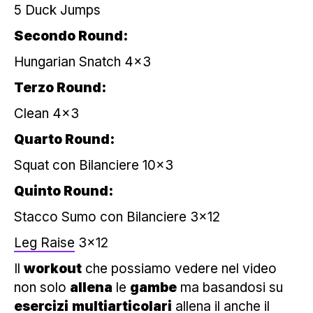
5 Duck Jumps
Secondo Round:
Hungarian Snatch 4×3
Terzo Round:
Clean 4×3
Quarto Round:
Squat con Bilanciere 10×3
Quinto Round:
Stacco Sumo con Bilanciere 3×12
Leg Raise
3×12
Il
workout
che possiamo vedere nel video
non solo
allena
le
gambe
ma basandosi su
esercizi
multiarticolari
allena il anche il