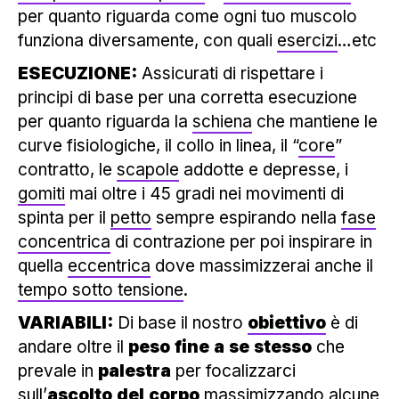
per quanto riguarda come ogni tuo muscolo
funziona diversamente, con quali
esercizi
…etc
ESECUZIONE:
Assicurati di rispettare i
principi di base per una corretta esecuzione
per quanto riguarda la
schiena
che mantiene le
curve fisiologiche, il collo in linea, il “
core
”
contratto, le
scapole
addotte e depresse, i
gomiti
mai oltre i 45 gradi nei movimenti di
spinta per il
petto
sempre espirando nella
fase
concentrica
di contrazione per poi inspirare in
quella
eccentrica
dove massimizzerai anche il
tempo sotto tensione
.
VARIABILI:
Di base il nostro
obiettivo
è di
andare oltre il
peso
fine
a
se
stesso
che
prevale in
palestra
per focalizzarci
sull’
ascolto
del
corpo
massimizzando alcune