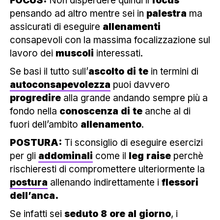
FOCUS:
Non disperdere quindi il
focus
pensando ad altro mentre sei in
palestra
ma
assicurati di eseguire
allenamenti
consapevoli con la massima focalizzazione sul
lavoro dei
muscoli
interessati.
Se basi il tutto sull’
ascolto
di
te
in termini di
autoconsapevolezza
puoi davvero
progredire
alla grande andando sempre più a
fondo nella
conoscenza
di
te
anche al di
fuori dell’ambito
allenamento
.
POSTURA:
Ti sconsiglio di eseguire esercizi
per gli
addominali
come il
leg
raise
perchè
rischieresti di compromettere ulteriormente la
postura
allenando indirettamente i
flessori
dell’anca.
Se infatti sei
seduto
8
ore
al
giorno
, i