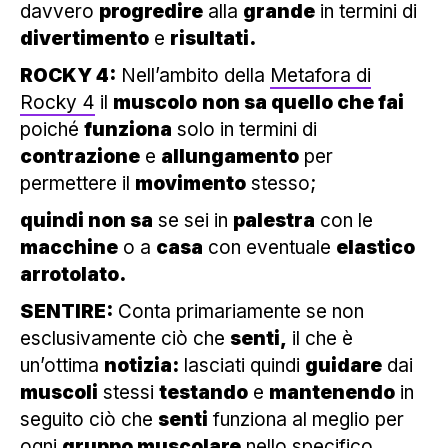
davvero
progredire
alla
grande
in termini di
divertimento
e
risultati.
ROCKY 4:
Nell’ambito della
Metafora di
Rocky 4
il
muscolo
non sa quello che fai
poiché
funziona
solo in termini di
contrazione
e
allungamento
per
permettere il
movimento
stesso;
quindi non sa
se sei in
palestra
con le
macchine
o a
casa
con eventuale
elastico
arrotolato.
SENTIRE:
Conta primariamente se non
esclusivamente ciò che
senti,
il che è
un’ottima
notizia:
lasciati quindi
guidare
dai
muscoli
stessi
testando
e
mantenendo
in
seguito ciò che
senti
funziona al meglio per
ogni
gruppo muscolare
nello specifico.