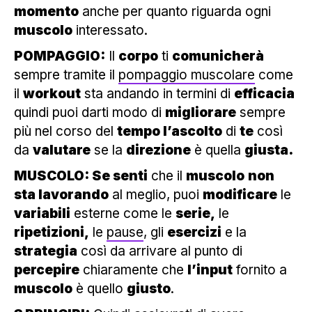
momento
anche per quanto riguarda ogni
muscolo
interessato.
POMPAGGIO:
Il
corpo
ti
comunicherà
sempre tramite il
pompaggio muscolare
come
il
workout
sta andando in termini di
efficacia
quindi puoi darti modo di
migliorare
sempre
più nel corso del
tempo l’ascolto
di
te
così
da
valutare
se la
direzione
è quella
giusta.
MUSCOLO: Se senti
che il
muscolo
non
sta lavorando
al meglio, puoi
modificare
le
variabili
esterne come le
serie,
le
ripetizioni,
le
pause
, gli
esercizi
e la
strategia
così da arrivare al punto di
percepire
chiaramente che
l’input
fornito a
muscolo
è quello
giusto
.