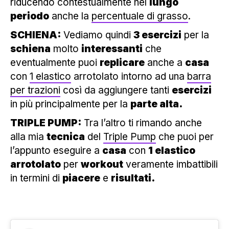
riducendo contestualmente nel
lungo
periodo
anche la
percentuale di grasso
.
SCHIENA:
Vediamo quindi
3 esercizi
per la
schiena
molto
interessanti
che
eventualmente puoi
replicare
anche a
casa
con
1 elastico
arrotolato intorno ad una
barra
per trazioni
così da aggiungere tanti
esercizi
in più principalmente per la
parte alta.
TRIPLE PUMP:
Tra l’altro ti rimando anche
alla mia
tecnica
del
Triple Pump
che puoi per
l’appunto eseguire a
casa
con
1 elastico
arrotolato
per
workout
veramente imbattibili
in termini di
piacere
e
risultati.