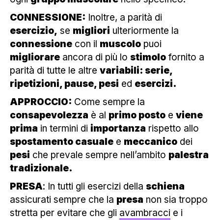
CONNESSIONE:
Inoltre, a parità di
esercizio,
se
migliori
ulteriormente la
connessione
con il
muscolo
puoi
migliorare
ancora di più lo
stimolo
fornito a
parità di tutte le altre
variabili: serie,
ripetizioni, pause, pesi
ed
esercizi.
APPROCCIO:
Come sempre la
consapevolezza
è al
primo posto
e
viene
prima
in termini di
importanza
rispetto allo
spostamento casuale
e
meccanico
dei
pesi
che prevale sempre nell’ambito
palestra
tradizionale.
PRESA
: In tutti gli esercizi della
schiena
assicurati sempre che la
presa
non sia troppo
stretta per evitare che gli
avambracci
e i