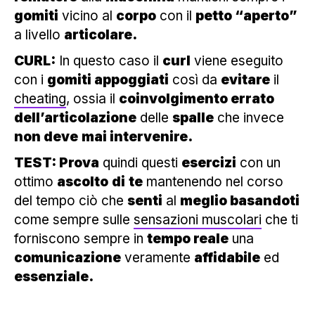
gomiti
vicino al
corpo
con il
petto “aperto”
a livello
articolare.
CURL:
In questo caso il
curl
viene eseguito
con i
gomiti appoggiati
così da
evitare
il
cheating
, ossia il
coinvolgimento errato
dell’articolazione
delle
spalle
che invece
non deve
mai intervenire.
TEST: Prova
quindi questi
esercizi
con un
ottimo
ascolto
di
te
mantenendo nel corso
del tempo ciò che
senti
al
meglio basandoti
come sempre sulle
sensazioni muscolari
che ti
forniscono sempre in
tempo reale
una
comunicazione
veramente
affidabile
ed
essenziale.