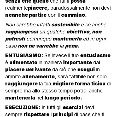
senza che quello
che fai ti
possa
realmente
piacere,
paradossalmente non devi
neanche partire
con il
cammino.
Non sarebbe infatti
sostenibile
e se anche
raggiungessi
un qualche
obiettivo, non
potresti
comunque
mantenerlo
ed in ogni
caso
non
ne varrebbe
la
pena.
ENTUSIASMO:
Se invece il tuo
entusiasmo
è
alimentato
in maniera
importante
dal
piacere derivante
da ciò che
esegui
in
ambito
allenamento,
sarà fattibile non solo
raggiungere
la tua
migliore forma fisica
di
sempre ma allo stesso tempo potrai anche
mantenerla
nel
lungo periodo.
ESECUZIONE:
In tutti gli
esercizi
devi
sempre
rispettare
i
principi
di base che ti