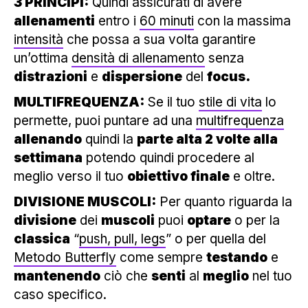
3 PRINCIPI:
Quindi assicurati di avere
allenamenti
entro i
60 minuti
con la massima
intensità
che possa a sua volta garantire
un’ottima
densità di allenamento
senza
distrazioni
e
dispersione
del
focus.
MULTIFREQUENZA:
Se il tuo
stile di vita
lo
permette, puoi puntare ad una
multifrequenza
allenando
quindi la
parte alta 2 volte alla
settimana
potendo quindi procedere al
meglio verso il tuo
obiettivo finale
e oltre.
DIVISIONE MUSCOLI:
Per quanto riguarda la
divisione
dei
muscoli
puoi
optare
o per la
classica
“
push, pull, legs
” o per quella del
Metodo Butterfly
come sempre
testando
e
mantenendo
ciò che
senti
al
meglio
nel tuo
caso specifico.