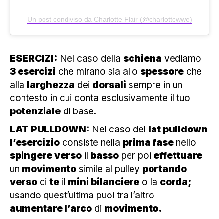
Un post condiviso da Charlotte Flair (@charlottewwe)
ESERCIZI:
Nel caso della
schiena
vediamo
3 esercizi
che mirano sia allo
spessore
che
alla
larghezza
dei
dorsali
sempre in un
contesto in cui conta esclusivamente il tuo
potenziale
di base.
LAT PULLDOWN:
Nel caso del
lat pulldown
l’esercizio
consiste nella
prima fase
nello
spingere verso
il
basso
per poi
effettuare
un
movimento
simile al
pulley
portando
verso
di
te
il
mini bilanciere
o la
corda;
usando quest’ultima puoi tra l’altro
aumentare l’arco
di
movimento.