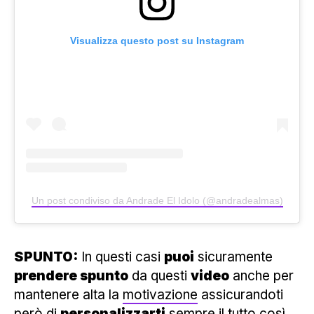
Visualizza questo post su Instagram
Un post condiviso da Andrade El Idolo (@andradealmas)
SPUNTO:
In questi casi
puoi
sicuramente
prendere spunto
da questi
video
anche per
mantenere alta la
motivazione
assicurandoti
però di
personalizzarti
sempre il tutto così