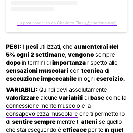
Un post condiviso da Charlotte Flair (@charlottewwe)
PESI:
I
pesi
utilizzati, che
aumenterai del
5% ogni 2 settimane
,
vengono
sempre
dopo
in termini di
importanza
rispetto alle
sensazioni muscolari
con
tecnica
di
esecuzione impeccabile
in ogni
esercizio.
VARIABILI:
Quindi devi assolutamente
valorizzare
alcune
variabili
di
base
come la
connessione mente muscolo
e la
consapevolezza muscolare
che ti permettono
di
sentire sempre
mentre ti
alleni
se quello
che stai eseguendo è
efficace
per te in
quel