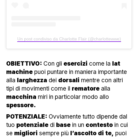
Un post condiviso da Charlotte Flair (@charlottewwe)
OBIETTIVO:
Con gli
esercizi
come la
lat
machine
puoi puntare in maniera importante
alla
larghezza
dei
dorsali
mentre con altri
tipi di movimenti come il
rematore
alla
macchina
miri in particolar modo allo
spessore.
POTENZIALE:
Ovviamente tutto dipende dal
tuo
potenziale
di
base
in un
contesto
in cui
se
migliori
sempre più
l’ascolto
di
te,
puoi