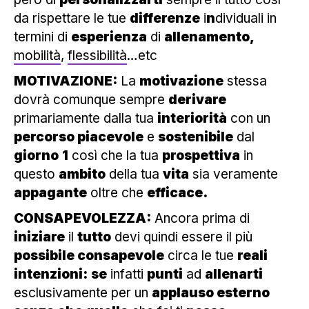
da rispettare le tue
differenze
i
n
dividuali in
termini di
esperienza
di
allenamento,
mobilità
,
flessibilità
…etc
MOTIVAZIONE:
La
motivazione
stessa
dovrà comunque sempre
derivare
primariamente dalla tua
interiorità
con un
percorso piacevole
e
sostenibile
dal
giorno
1
così che la tua
prospettiva
in
questo
ambito
della tua
vita
sia veramente
appagante
oltre che
efficace.
CONSAPEVOLEZZA:
Ancora prima di
iniziare
il
tutto
devi quindi essere il più
possibile consapevole
circa le tue
reali
intenzioni:
se
infatti
punti
ad
allenarti
esclusivamente per un
applauso esterno