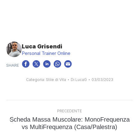
Luca Grisendi
Personal Trainer Online
Categoria:
Stile di Vita
Di
LucaG
03/03/2023
Naviga
PRECEDENTE
tra
Scheda Massa Muscolare: MonoFrequenza
i
Post
vs MultiFrequenza (Casa/Palestra)
post
precedente: