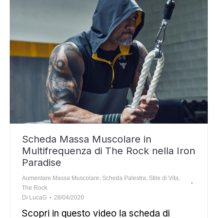
Scheda Massa Muscolare in
Multifrequenza di The Rock nella Iron
Paradise
Aumentare Massa Muscolare
,
Scheda Palestra
,
Stile di Vita
,
The Rock
Di
LucaG
28/04/2020
Scopri in questo video la scheda di