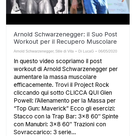
Arnold Schwarzenegger: il Suo Post
Workout per il Recupero Muscolare
Arnold Schwarzenegger
,
Stile di Vita
Di
LucaG
06/05/2020
In questo video scopriamo il post
workout di Arnold Schwarzenegger per
aumentare la massa muscolare
efficacemente. Trovi il Project Rock
cliccando qui sotto CLICCA QUI Glen
Powell: l’Allenamento per la Massa per
“Top Gun: Maverick” Ecco gli esercizi:
Stacco con la Trap Bar: 3×8 60″ Spinte
con Manubri: 3×8 60″ Trazioni con
Sovraccarico: 3 serie…