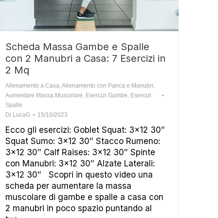
Scheda Massa Gambe e Spalle
con 2 Manubri a Casa: 7 Esercizi in
2 Mq
Allenamento a Casa
,
Allenamento con Panca e Manubri
,
Aumentare Massa Muscolare
,
Esercizi Gambe
,
Esercizi
Spalle
Di
LucaG
15/10/2023
Ecco gli esercizi: Goblet Squat: 3×12 30″
Squat Sumo: 3×12 30″ Stacco Rumeno:
3×12 30″ Calf Raises: 3×12 30″ Spinte
con Manubri: 3×12 30″ Alzate Laterali:
3×12 30″ Scopri in questo video una
scheda per aumentare la massa
muscolare di gambe e spalle a casa con
2 manubri in poco spazio puntando al