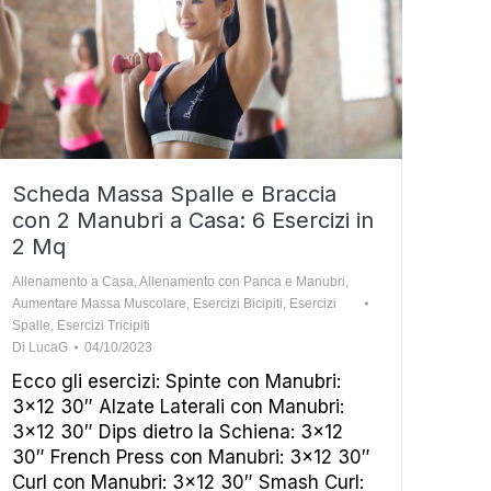
Scheda Massa Spalle e Braccia
con 2 Manubri a Casa: 6 Esercizi in
2 Mq
Allenamento a Casa
,
Allenamento con Panca e Manubri
,
Aumentare Massa Muscolare
,
Esercizi Bicipiti
,
Esercizi
Spalle
,
Esercizi Tricipiti
Di
LucaG
04/10/2023
Ecco gli esercizi: Spinte con Manubri:
3×12 30″ Alzate Laterali con Manubri:
3×12 30″ Dips dietro la Schiena: 3×12
30″ French Press con Manubri: 3×12 30″
Curl con Manubri: 3×12 30″ Smash Curl: