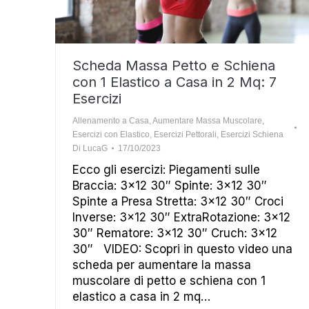
Scheda Massa Petto e Schiena
con 1 Elastico a Casa in 2 Mq: 7
Esercizi
Allenamento a Casa
,
Aumentare Massa Muscolare
,
Esercizi con Elastico
,
Esercizi Pettorali
,
Esercizi Schiena
Di
LucaG
17/10/2023
Ecco gli esercizi: Piegamenti sulle
Braccia: 3×12 30″ Spinte: 3×12 30″
Spinte a Presa Stretta: 3×12 30″ Croci
Inverse: 3×12 30″ ExtraRotazione: 3×12
30″ Rematore: 3×12 30″ Cruch: 3×12
30″ VIDEO: Scopri in questo video una
scheda per aumentare la massa
muscolare di petto e schiena con 1
elastico a casa in 2 mq…