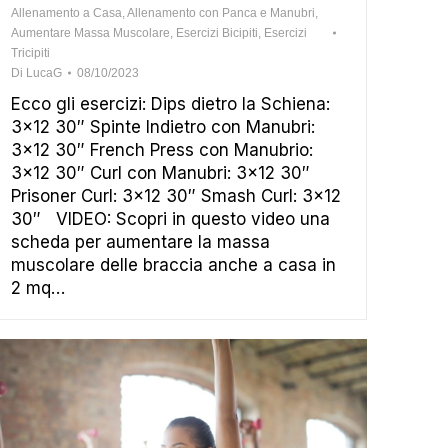
Allenamento a Casa
,
Allenamento con Panca e Manubri
,
Aumentare Massa Muscolare
,
Esercizi Bicipiti
,
Esercizi
Tricipiti
Di
LucaG
08/10/2023
Ecco gli esercizi: Dips dietro la Schiena:
3×12 30″ Spinte Indietro con Manubri:
3×12 30″ French Press con Manubrio:
3×12 30″ Curl con Manubri: 3×12 30″
Prisoner Curl: 3×12 30″ Smash Curl: 3×12
30″ VIDEO: Scopri in questo video una
scheda per aumentare la massa
muscolare delle braccia anche a casa in
2 mq…