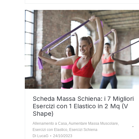
Scheda Massa Schiena: i 7 Migliori
Esercizi con 1 Elastico in 2 Mq (V
Shape)
Allenamento a Casa
,
Aumentare Massa Muscolare
,
Esercizi con Elastico
,
Esercizi Schiena
Di
LucaG
24/10/2023