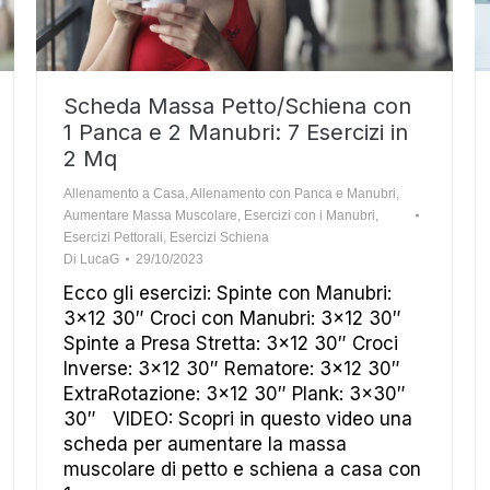
Scheda Massa Petto/Schiena con
1 Panca e 2 Manubri: 7 Esercizi in
2 Mq
Allenamento a Casa
,
Allenamento con Panca e Manubri
,
Aumentare Massa Muscolare
,
Esercizi con i Manubri
,
Esercizi Pettorali
,
Esercizi Schiena
Di
LucaG
29/10/2023
Ecco gli esercizi: Spinte con Manubri:
3×12 30″ Croci con Manubri: 3×12 30″
Spinte a Presa Stretta: 3×12 30″ Croci
Inverse: 3×12 30″ Rematore: 3×12 30″
ExtraRotazione: 3×12 30″ Plank: 3×30″
30″ VIDEO: Scopri in questo video una
scheda per aumentare la massa
muscolare di petto e schiena a casa con