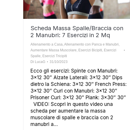
Scheda Massa Spalle/Braccia con
2 Manubri: 7 Esercizi in 2 Mq
Allenamento a Casa
,
Allenamento con Panca e Manubri
,
Aumentare Massa Muscolare
,
Esercizi Bicipiti
,
Esercizi
Spalle
,
Esercizi Tricipiti
Di
LucaG
31/10/2023
Ecco gli esercizi: Spinte con Manubri:
3×12 30″ Alzate Laterali: 3×12 30″ Dips
dietro la Schiena: 3×12 30″ French Press:
3×12 30″ Curl con Manubri: 3×12 30″
Prisoner Curl: 3×12 30″ Plank: 3×30″ 30″
VIDEO: Scopri in questo video una
scheda per aumentare la massa
muscolare di spalle e braccia con 2
manubri a…