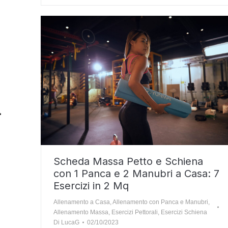
Scheda Massa Petto e Schiena
con 1 Panca e 2 Manubri a Casa: 7
Esercizi in 2 Mq
Allenamento a Casa
,
Allenamento con Panca e Manubri
,
Allenamento Massa
,
Esercizi Pettorali
,
Esercizi Schiena
Di
LucaG
02/10/2023