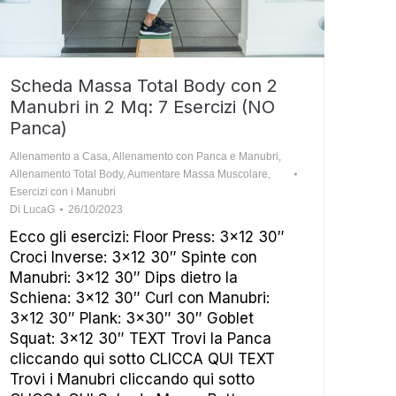
Scheda Massa Total Body con 2
Manubri in 2 Mq: 7 Esercizi (NO
Panca)
Allenamento a Casa
,
Allenamento con Panca e Manubri
,
Allenamento Total Body
,
Aumentare Massa Muscolare
,
Esercizi con i Manubri
Di
LucaG
26/10/2023
Ecco gli esercizi: Floor Press: 3×12 30″
Croci Inverse: 3×12 30″ Spinte con
Manubri: 3×12 30″ Dips dietro la
Schiena: 3×12 30″ Curl con Manubri:
3×12 30″ Plank: 3×30″ 30″ Goblet
Squat: 3×12 30″ TEXT Trovi la Panca
cliccando qui sotto CLICCA QUI TEXT
Trovi i Manubri cliccando qui sotto