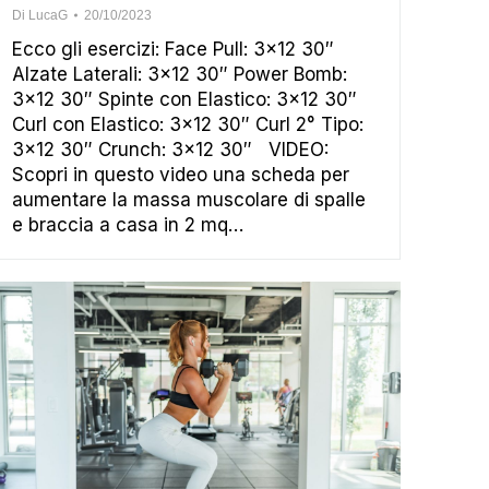
Di
LucaG
20/10/2023
Ecco gli esercizi: Face Pull: 3×12 30″
Alzate Laterali: 3×12 30″ Power Bomb:
3×12 30″ Spinte con Elastico: 3×12 30″
Curl con Elastico: 3×12 30″ Curl 2° Tipo:
3×12 30″ Crunch: 3×12 30″ VIDEO:
Scopri in questo video una scheda per
aumentare la massa muscolare di spalle
e braccia a casa in 2 mq…