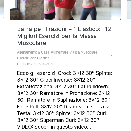
Barra per Trazioni + 1 Elastico: i 12
Migliori Esercizi per la Massa
Muscolare
Allenamento a Casa
,
Aumentare Massa Muscolare
,
Esercizi con Elastico
Di
LucaG
12/10/2023
Ecco gli esercizi: Croci: 3×12 30″ Spinte:
3×12 30″ Croci Inverse: 3×12 30″
ExtraRotazione: 3×12 30″ Lat Pulldown:
3×12 30″ Rematore in Pronazione: 3×12
30″ Rematore in Supinazione: 3×12 30″
Face Pull: 3×12 30″ Distensioni sopra la
Testa: 3×12 30″ Spinte: 3×12 30″ Curl:
3×12 30″ Superman Curl: 3×12 30″
VIDEO: Scopri in questo video…