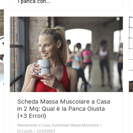
1 panca con…
Scheda Massa Muscolare a Casa
in 2 Mq: Qual è la Panca Giusta
(+3 Errori)
Allenamento a Casa
,
Aumentare Massa Muscolare
Di
LucaG
22/10/2023