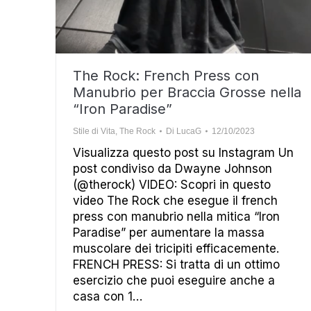
The Rock: French Press con
Manubrio per Braccia Grosse nella
“Iron Paradise”
Stile di Vita
,
The Rock
Di
LucaG
12/10/2023
Visualizza questo post su Instagram Un
post condiviso da Dwayne Johnson
(@therock) VIDEO: Scopri in questo
video The Rock che esegue il french
press con manubrio nella mitica “Iron
Paradise” per aumentare la massa
muscolare dei tricipiti efficacemente.
FRENCH PRESS: Si tratta di un ottimo
esercizio che puoi eseguire anche a
casa con 1…