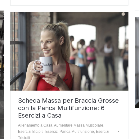
Scheda Massa per Braccia Grosse
con la Panca Multifunzione: 6
Esercizi a Casa
Allenamento a Casa
,
Aumentare Massa Muscolare
,
Esercizi Bicipiti
,
Esercizi Panca Multifunzione
,
Esercizi
Tricipiti