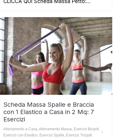
CLICCA QUI Scheda Massa Petto:…
Scheda Massa Spalle e Braccia
con 1 Elastico a Casa in 2 Mq: 7
Esercizi
Allenamento a Casa
,
Allenamento Massa
,
Esercizi Bicipiti
,
Esercizi con Elastico
,
Esercizi Spalle
,
Esercizi Tricipiti