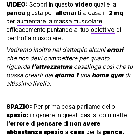
VIDEO:
Scopri in questo
video
qual è la
panca
giusta per
allenarti
a
casa
in
2 mq
per
aumentare la massa muscolare
efficacemente puntando al tuo
obiettivo
di
ipertrofia muscolare
.
Vedremo inoltre nel dettaglio alcuni
errori
che non devi commettere per quanto
riguarda
l’attrezzatura
casalinga così che tu
possa crearti dal
giorno
1
una
home
gym
di
altissimo livello.
SPAZIO:
Per prima cosa parliamo dello
spazio:
in genere in questi casi si commette
l’errore
di
pensare
di
non avere
abbastanza spazio
a
casa
per la
panca.