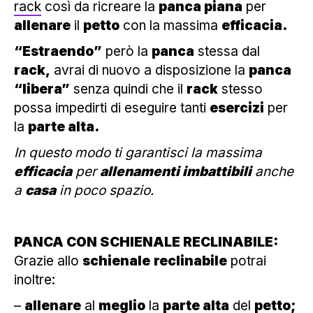
rack
così da ricreare la
panca piana
per
allenare
il
petto
con la massima
efficacia.
“Estraendo”
però la
panca
stessa dal
rack,
avrai di nuovo a disposizione la
panca
“libera”
senza quindi che il
rack
stesso
possa impedirti di eseguire tanti
esercizi
per
la
parte alta.
In questo modo ti garantisci la massima
efficacia
per
allenamenti imbattibili
anche
a
casa
in poco spazio.
PANCA CON SCHIENALE RECLINABILE:
Grazie allo
schienale
reclinabile
potrai
inoltre:
–
allenare
al
meglio
la
parte alta
del
petto;