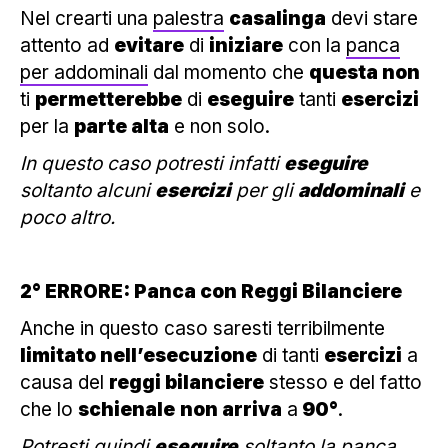
Nel crearti una
palestra
casalinga
devi stare
attento ad
evitare
di
iniziare
con la
panca
per addominali
dal momento che
questa non
ti
permetterebbe
di
eseguire
tanti
esercizi
per la
parte alta
e non solo.
In questo caso potresti infatti
eseguire
soltanto alcuni
esercizi
per gli
addominali
e
poco altro.
2° ERRORE: Panca con Reggi Bilanciere
Anche in questo caso saresti terribilmente
limitato nell’esecuzione
di tanti
esercizi
a
causa del
reggi bilanciere
stesso e del fatto
che lo
schienale
non arriva
a
90°
.
Potresti quindi
eseguire
soltanto la
panca