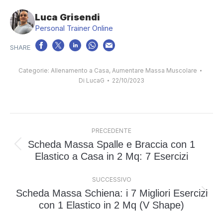
Luca Grisendi
Personal Trainer Online
Categorie:
Allenamento a Casa
,
Aumentare Massa Muscolare
Di
LucaG
22/10/2023
Naviga
PRECEDENTE
tra
Scheda Massa Spalle e Braccia con 1
i
Post
Elastico a Casa in 2 Mq: 7 Esercizi
post
precedente:
SUCCESSIVO
Scheda Massa Schiena: i 7 Migliori Esercizi
Prossimo
con 1 Elastico in 2 Mq (V Shape)
post: