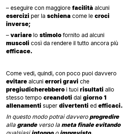
– eseguire con maggiore
facilità
alcuni
esercizi
per la
schiena
come le
croci
inverse;
–
variare
lo
stimolo
fornito ad alcuni
muscoli
così da rendere il tutto ancora più
efficace.
Come vedi, quindi, con poco puoi davvero
evitare
alcuni
errori gravi
che
pregiudicherebbero
i tuoi
risultati
allo
stesso tempo
creandoti
dal
giorno
1
allenamenti
super
divertenti
ed
efficaci.
In questo modo potrai davvero
progredire
alla
grande
verso la
meta
finale evitando
qualsiasi
intoppo
o
imprevisto.