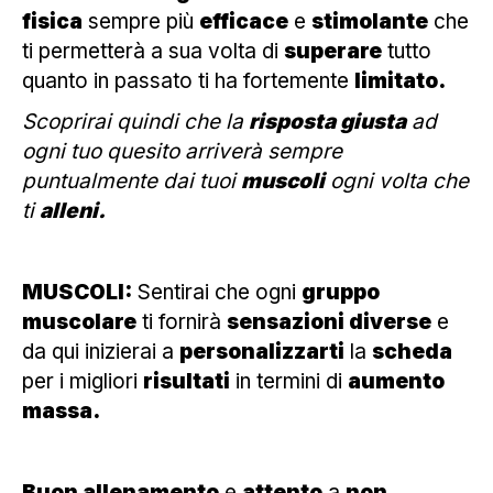
fisica
sempre più
efficace
e
stimolante
che
ti permetterà a sua volta di
superare
tutto
quanto in passato ti ha fortemente
limitato.
Scoprirai quindi che la
risposta giusta
ad
ogni tuo quesito arriverà sempre
puntualmente dai tuoi
muscoli
ogni volta che
ti
alleni.
MUSCOLI:
Sentirai che ogni
gruppo
muscolare
ti fornirà
sensazioni diverse
e
da qui inizierai a
personalizzarti
la
scheda
per i migliori
risultati
in termini di
aumento
massa.
Buon allenamento
e
attento
a
non