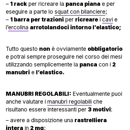
–
1 rack
per ricreare la
panca piana
e per
eseguire a parte lo
squat con bilanciere
;
–
1 barra per trazioni
per
ricreare
i
cavi
e
l’
ercolina
arrotolandoci intorno l’elastico;
Tutto questo
non
è ovviamente
obbligatorio
e potrai sempre proseguire nel corso dei mesi
utilizzando semplicemente la
panca
con i
2
manubri
e
l’elastico.
MANUBRI REGOLABILI:
Eventualmente puoi
anche valutare i
manubri regolabili
che
risultano essere interessanti per
3
motivi
:
– avere a disposizione una
rastrelliera
intera
in
2 mq
;