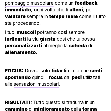
pompaggio muscolare
come un
feedback
immediato,
ogni volta che ti
alleni,
per
valutare
sempre in
tempo reale
come il tutto
sta procedendo.
I tuoi
muscoli
potranno così sempre
indicarti
la via
giusta
così che tu possa
personalizzarti
al meglio la
scheda
di
allenamento.
FOCUS:
Dovrai solo
fidarti
di ciò che
senti
spostando
quindi il
focus
dai
pesi
utilizzati
alle
sensazioni muscolari
.
RISULTATI:
Tutto questo si tradurrà in un
cammino
di
miglioramento
della
forma