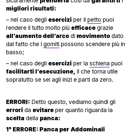
sicuramente
prenderla
così da
garantirti
i
migliori risultati:
– nel caso degli
esercizi
per il
petto
puoi
rendere il tutto molto più
efficace
grazie
all’aumento dell’arco
di
movimento
dato
dal fatto che i
gomiti
possono scendere più in
basso;
– nel caso degli
esercizi
per la
schiena
puoi
facilitarti l’esecuzione,
il che torna utile
sopratutto se sei agli inizi e parti da zero.
ERRORI:
Detto questo, vediamo quindi gli
errori
da
evitare
per quanto riguarda la
scelta
della
panca:
1° ERRORE: Panca per Addominali