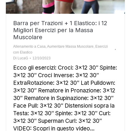
Barra per Trazioni + 1 Elastico: i 12
Migliori Esercizi per la Massa
Muscolare
Allenamento a Casa
,
Aumentare Massa Muscolare
,
Esercizi
con Elastico
Di
LucaG
12/10/2023
Ecco gli esercizi: Croci: 3×12 30″ Spinte:
3×12 30″ Croci Inverse: 3×12 30″
ExtraRotazione: 3×12 30″ Lat Pulldown:
3×12 30″ Rematore in Pronazione: 3×12
30″ Rematore in Supinazione: 3×12 30″
Face Pull: 3×12 30″ Distensioni sopra la
Testa: 3×12 30″ Spinte: 3×12 30″ Curl:
3×12 30″ Superman Curl: 3×12 30″
VIDEO: Scopri in questo video…