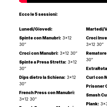
Ecco le 5 sessioni:
Lunedi/Giovedi:
Martedi/V
Spinte con Manubri:
3×12
Croci Inv
30″
3×12 30″
Croci con Manubri:
3×12 30″
Rematore 
30″
Spinte a Presa Stretta:
3×12
30″
ExtraRota
Dips dietro la Schiena:
3×12
Curl con 
30″
Prisoner C
French Press con Manubri:
Smash Cur
3×12 30″
Plank:
3×3