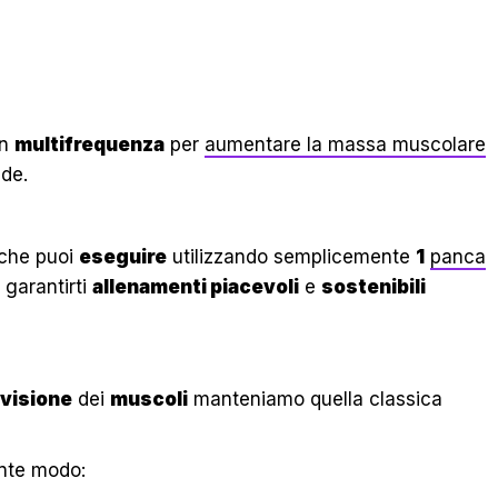
in
multifrequenza
per
aumentare la massa muscolare
nde.
che puoi
eseguire
utilizzando semplicemente
1
panca
 garantirti
allenamenti piacevoli
e
sostenibili
ivisione
dei
muscoli
manteniamo quella classica
nte modo: