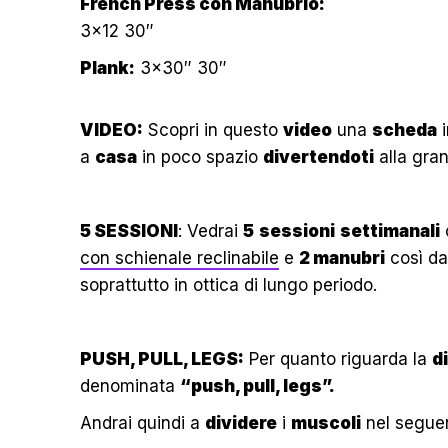
French Press con Manubrio:
3×12 30″
Plank:
3×30″ 30″
VIDEO:
Scopri in questo
video
una
scheda
a
casa
in poco spazio
divertendoti
alla gra
5 SESSIONI
: Vedrai
5
sessioni
settimanali
con schienale reclinabile
e
2 manubri
così da
soprattutto in ottica di lungo periodo.
PUSH, PULL, LEGS:
Per quanto riguarda la
d
denominata
“push, pull, legs”.
Andrai quindi a
dividere
i
muscoli
nel segue