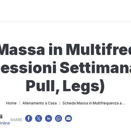
assa in Multifr
essioni Settiman
Pull, Legs)
Tu sei qui:
Home
Allenamento a Casa
Scheda Massa in Multifrequenza a…
i
Online