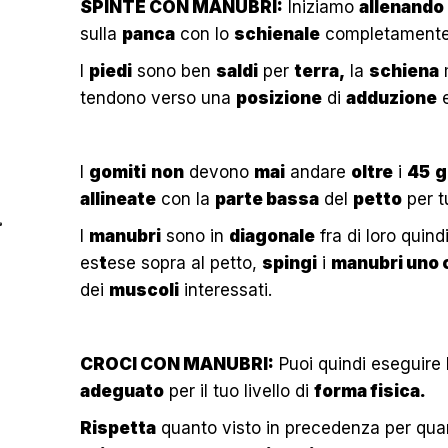
SPINTE CON MANUBRI:
Iniziamo
allenando
sulla
panca
con lo
schienale
completament
I
piedi
sono ben
saldi
per
terra,
la
schiena
m
tendono verso una
posizione
di
adduzione
I
gomiti
non
devono
mai
andare
oltre
i
45
g
allineate
con la
parte bassa
del
petto
per t
I
manubri
sono in
diagonale
fra di loro quind
es
t
ese sopra al petto,
spingi
i
manubri uno c
dei
muscoli
interessati.
CROCI CON MANUBRI:
Puoi quindi eseguire
adeguato
per il tuo livello di
forma fisica.
Rispetta
quanto visto in precedenza per qua