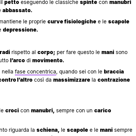
il
petto
eseguendo le classiche
spinte
con
manubri
e
abbassato.
antiene le proprie
curve fisiologiche
e le
scapole
e
depressione.
radi
rispetto al
corpo;
per fare questo le
mani
sono
utto
l’arco
di
movimento.
i nella
fase concentrica
, quando sei con le
braccia
ontro l’altro
così da
massimizzare
la
contrazione
 le
croci
con
manubri,
sempre con un
carico
nto riguarda la
schiena,
le
scapole
e le
mani
sempre