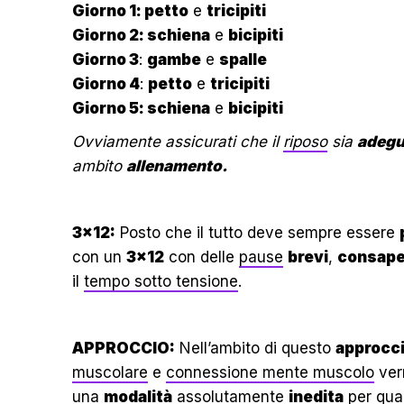
Giorno 1: petto
e
tricipiti
Giorno 2: schiena
e
bicipiti
Giorno 3
:
gambe
e
spalle
Giorno 4
:
petto
e
tricipiti
Giorno 5: schiena
e
bicipiti
Ovviamente assicurati che il
riposo
sia
adegu
ambito
allenamento.
3×12:
Posto che il tutto deve sempre essere
con un
3×12
con delle
pause
brevi
,
consape
il
tempo sotto tensione
.
APPROCCIO:
Nell’ambito di questo
approcci
muscolare
e
connessione mente muscolo
ver
una
modalità
assolutamente
inedita
per quan