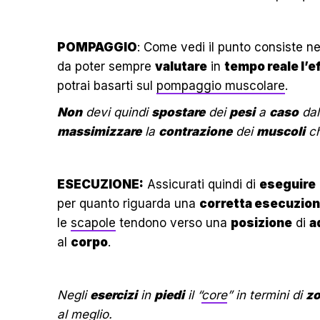
POMPAGGIO
: Come vedi il punto consiste n
da poter sempre
valutare
in
tempo reale l’e
potrai basarti sul
pompaggio muscolare
.
Non
devi quindi
spostare
dei
pesi
a
caso
dal
massimizzare
la
contrazione
dei
muscoli
ch
ESECUZIONE:
Assicurati quindi di
eseguire
per quanto riguarda una
corretta esecuzion
le
scapole
tendono verso una
posizione
di
a
al
corpo
.
Negli
esercizi
in
piedi
il “
core
” in termini di
zo
al meglio.