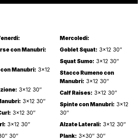
enerdi:
Mercoledi:
erse con Manubri:
Goblet Squat:
3×12 30″
Squat Sumo:
3×12 30″
con Manubri:
3×12
Stacco Rumeno con
Manubri:
3×12 30″
zione:
3×12 30″
Calf Raises:
3×12 30″
Manubri:
3×12 30″
Spinte con Manubri:
3×12
url:
3×12 30″
30″
l:
3×12 30″
Alzate Laterali:
3×12 30″
0″ 30″
Plank:
3×30″ 30″