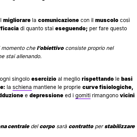
el
migliorare
la
comunicazione
con il
muscolo
così
fficacia
di quanto stai
eseguendo;
per fare questo
 momento che
l’obiettivo
consiste proprio nel
e stai allenando.
ogni singolo
esercizio
al meglio
rispettando
le
basi
e:
la
schiena
mantiene le proprie
curve fisiologiche,
dduzione
e
depressione
ed i
gomiti
rimangono
vicini
na centrale
del
corpo
sarà
contratto
per
stabilizzare