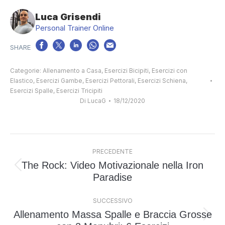
Luca Grisendi
Personal Trainer Online
Categorie:
Allenamento a Casa
,
Esercizi Bicipiti
,
Esercizi con
Elastico
,
Esercizi Gambe
,
Esercizi Pettorali
,
Esercizi Schiena
,
Esercizi Spalle
,
Esercizi Tricipiti
Di
LucaG
18/12/2020
Naviga
PRECEDENTE
tra
The Rock: Video Motivazionale nella Iron
i
Post
Paradise
post
precedente:
SUCCESSIVO
Allenamento Massa Spalle e Braccia Grosse
Prossimo