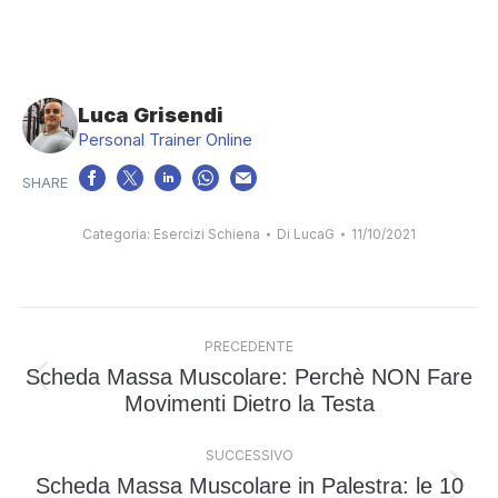
Luca Grisendi
Personal Trainer Online
Categoria:
Esercizi Schiena
Di
LucaG
11/10/2021
Naviga
PRECEDENTE
tra
Scheda Massa Muscolare: Perchè NON Fare
i
Post
Movimenti Dietro la Testa
post
precedente:
SUCCESSIVO
Scheda Massa Muscolare in Palestra: le 10