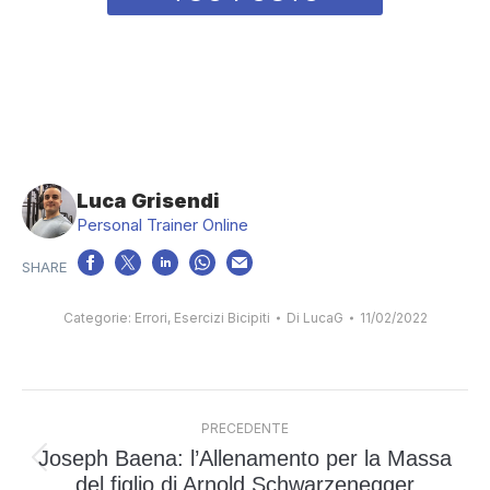
Luca Grisendi
Personal Trainer Online
Categorie:
Errori
,
Esercizi Bicipiti
Di
LucaG
11/02/2022
Naviga
PRECEDENTE
tra
Joseph Baena: l’Allenamento per la Massa
i
Post
del figlio di Arnold Schwarzenegger