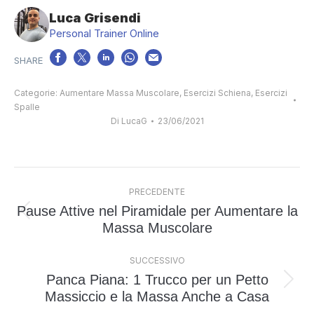
Luca Grisendi
Personal Trainer Online
Categorie:
Aumentare Massa Muscolare
,
Esercizi Schiena
,
Esercizi
Spalle
Di
LucaG
23/06/2021
Naviga
PRECEDENTE
tra
Pause Attive nel Piramidale per Aumentare la
i
Post
Massa Muscolare
post
precedente:
SUCCESSIVO
Panca Piana: 1 Trucco per un Petto
Prossimo
Massiccio e la Massa Anche a Casa
post: