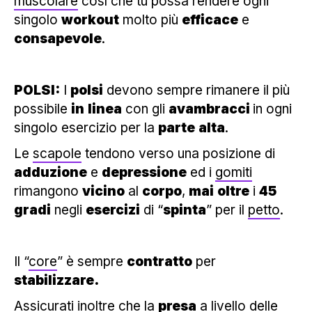
muscolare
così che tu possa rendere ogni
singolo
workout
molto più
efficace
e
consapevole
.
POLSI:
I
polsi
devono sempre rimanere il più
possibile
in
linea
con gli
avambracci
in ogni
singolo esercizio per la
parte
alta
.
Le
scapole
tendono verso una posizione di
adduzione
e
depressione
ed i
gomiti
rimangono
vicino
al
corpo
,
mai
oltre
i
45
gradi
negli
esercizi
di “
spinta
” per il
petto
.
Il “
core
” è sempre
contratto
per
stabilizzare.
Assicurati inoltre che la
presa
a livello delle