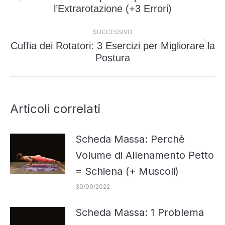
i
Post
l’Extrarotazione (+3 Errori)
post
precedente:
SUCCESSIVO
Cuffia dei Rotatori: 3 Esercizi per Migliorare la
Prossimo
Postura
post:
Articoli correlati
Scheda Massa: Perchè
Volume di Allenamento Petto
= Schiena (+ Muscoli)
30/09/2022
Scheda Massa: 1 Problema