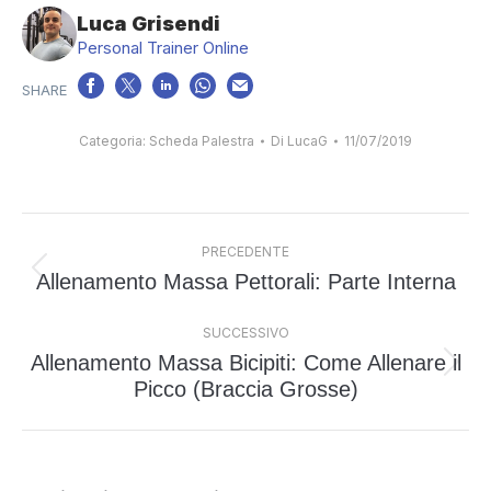
Luca Grisendi
Personal Trainer Online
Categoria:
Scheda Palestra
Di
LucaG
11/07/2019
Naviga
PRECEDENTE
tra
Allenamento Massa Pettorali: Parte Interna
Post
i
precedente:
post
SUCCESSIVO
Allenamento Massa Bicipiti: Come Allenare il
Prossimo
Picco (Braccia Grosse)
post: