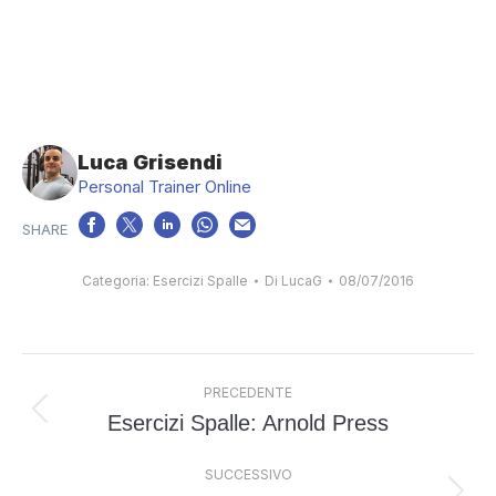
Luca Grisendi
Personal Trainer Online
Categoria:
Esercizi Spalle
Di
LucaG
08/07/2016
Naviga
PRECEDENTE
tra
Esercizi Spalle: Arnold Press
Post
i
precedente:
post
SUCCESSIVO