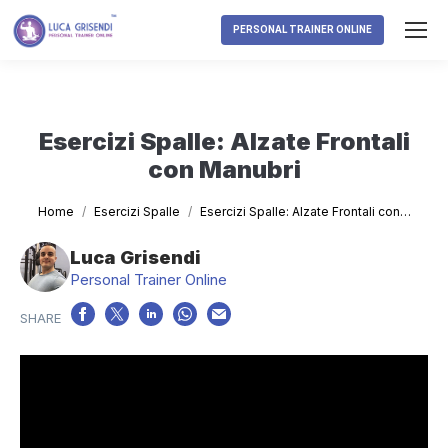
PERSONAL TRAINER ONLINE
Esercizi Spalle: Alzate Frontali
con Manubri
Tu sei qui:
Home
Esercizi Spalle
Esercizi Spalle: Alzate Frontali con…
Luca Grisendi
Personal Trainer Online