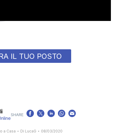
RA IL TUO POSTO
i
Online
o a Casa
Di
LucaG
08/03/2020