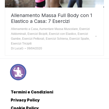
Allenamento Massa Full Body con 1
Elastico a Casa: 7 Esercizi
Allenamento a Casa
,
Aumentare Massa Muscolare
,
Esercizi
Addominali
,
Esercizi Bicipiti
,
Esercizi con Elastico
,
Esercizi
Gambe
,
Esercizi Pettorali
,
Esercizi Schiena
,
Esercizi Spalle
,
Esercizi Tricipiti
Di
LucaG
09/04/2020
Termini e Condizioni
Privacy Policy
Cookie Policy