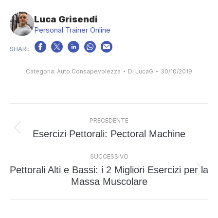
Luca Grisendi
Personal Trainer Online
Categoria:
Auto Consapevolezza
Di
LucaG
30/10/2019
Naviga
PRECEDENTE
tra
Esercizi Pettorali: Pectoral Machine
Post
i
precedente:
post
SUCCESSIVO
Pettorali Alti e Bassi: i 2 Migliori Esercizi per la
Prossimo
Massa Muscolare
post: